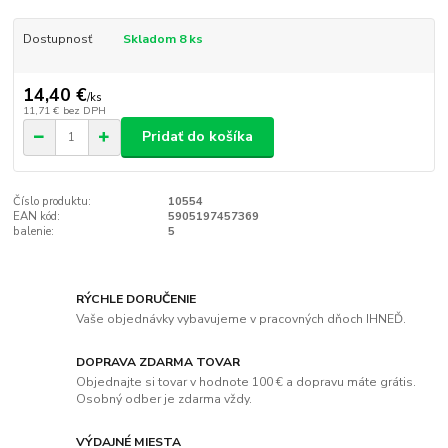
Dostupnosť
Skladom 8 ks
14,40 €
/
ks
11,71 €
bez DPH
Pridať do košíka
Číslo produktu:
10554
EAN kód:
5905197457369
balenie:
5
RÝCHLE DORUČENIE
Vaše objednávky vybavujeme v pracovných dňoch IHNEĎ.
DOPRAVA ZDARMA TOVAR
Objednajte si tovar v hodnote 100 € a dopravu máte grátis.
Osobný odber je zdarma vždy.
VÝDAJNÉ MIESTA