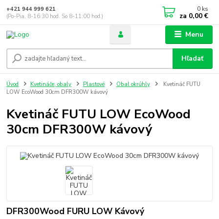
0
ks
+421 944 999 621
za
0,00 €
(Po-Pia, 8-16:30 hod. So 8-11:00 hod.)
Menu
Hľadať
Úvod
Kvetináče, obaly
Plastové
Obal okrúhly
Kvetináč FUTU
LOW EcoWood 30cm DFR300W kávový
Kvetináč FUTU LOW EcoWood
30cm DFR300W kávový
DFR300Wood FURU LOW Kávový