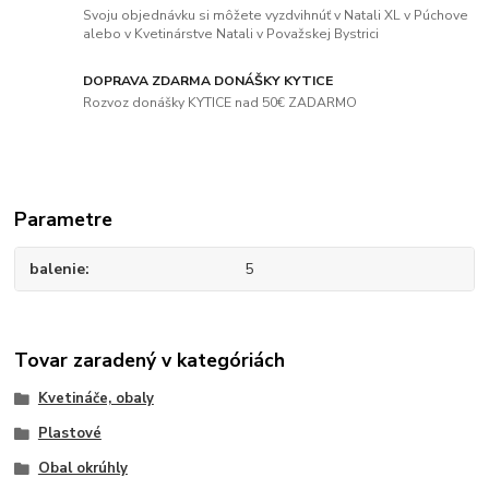
Svoju objednávku si môžete vyzdvihnúť v Natali XL v Púchove
alebo v Kvetinárstve Natali v Považskej Bystrici
DOPRAVA ZDARMA DONÁŠKY KYTICE
Rozvoz donášky KYTICE nad 50€ ZADARMO
Parametre
balenie
5
Tovar zaradený v kategóriách
Kvetináče, obaly
Plastové
Obal okrúhly