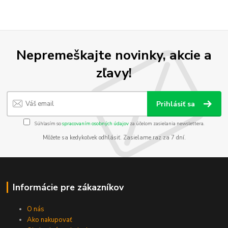
Nepremeškajte novinky, akcie a
zľavy!
Prihlásiť sa
Súhlasím so
spracovaním osobných údajov
za účelom zasielania newslettera.
Môžete sa kedykoľvek odhlásiť. Zasielame raz za 7 dní.
Informácie pre zákazníkov
O nás
Ako nakupovať