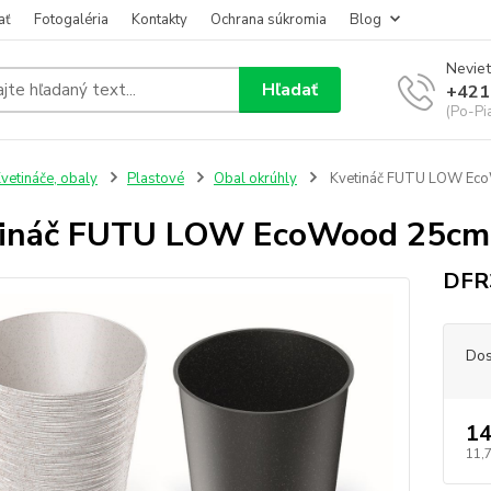
ať
Fotogaléria
Kontakty
Ochrana súkromia
Blog
Neviet
Hľadať
+421
(Po-Pi
vetináče, obaly
Plastové
Obal okrúhly
Kvetináč FUTU LOW Ec
tináč FUTU LOW EcoWood 25cm
DFR
Dos
14
11,