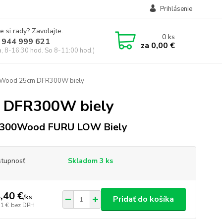
Prihlásenie
e si rady? Zavolajte.
0
ks
 944 999 621
za
0,00 €
a, 8-16:30 hod. So 8-11:00 hod.)
oWood 25cm DFR300W biely
 DFR300W biely
300Wood FURU LOW Biely
tupnosť
Skladom 3 ks
,40 €
/
ks
Pridať do košíka
71 €
bez DPH