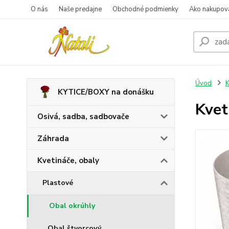
O nás
Naše predajne
Obchodné podmienky
Ako nakupov
Úvod
K
KYTICE/BOXY na donášku
Kve
Osivá, sadba, sadbovače
Záhrada
Kvetináče, obaly
Plastové
Obal okrúhly
Obal štvorcový