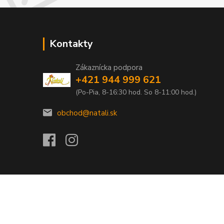
Kontakty
Zákaznícka podpora
+421 944 999 621
(Po-Pia, 8-16:30 hod. So 8-11:00 hod.)
obchod@natali.sk