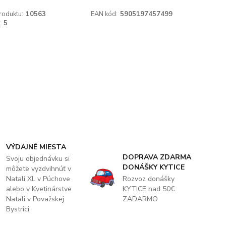
roduktu:
10563
EAN kód:
5905197457499
:
5
VÝDAJNÉ MIESTA
DOPRAVA ZDARMA
Svoju objednávku si
DONÁŠKY KYTICE
môžete vyzdvihnúť v
Natali XL v Púchove
Rozvoz donášky
alebo v Kvetinárstve
KYTICE nad 50€
Natali v Považskej
ZADARMO
Bystrici