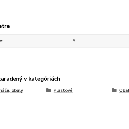
etre
e
5
zaradený v kategóriách
náče, obaly
Plastové
Obal