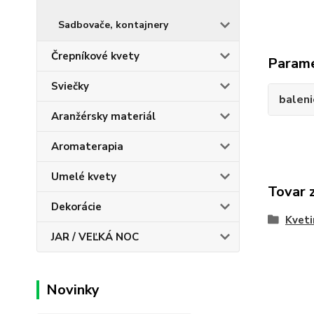
Sadbovače, kontajnery
Črepníkové kvety
Param
Sviečky
baleni
Aranžérsky materiál
Aromaterapia
Umelé kvety
Tovar 
Dekorácie
Kveti
JAR / VEĽKÁ NOC
Novinky