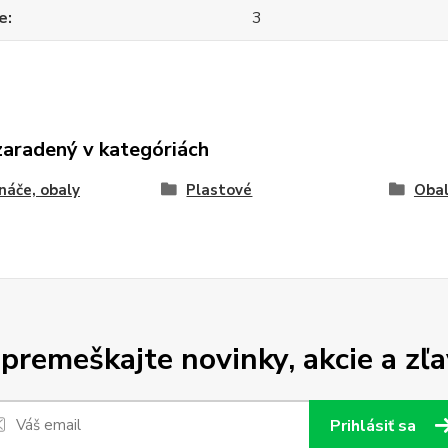
e
3
zaradený v kategóriách
náče, obaly
Plastové
Obal
premeškajte novinky, akcie a zľa
Prihlásiť sa