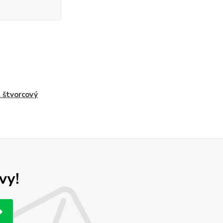
 štvorcový
vy!