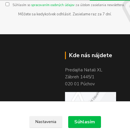
Súhlasím so
spracovaním osobných údajov
za účelom zasielania newslettera.
Môžete sa kedykoľvek odhlásiť. Zasielame raz za 7 dní.
Kde nás nájdete
Predajňa Natali XL
Zábreh 1445/1
020 01 Púchov
Súhlasím
Nastavenia