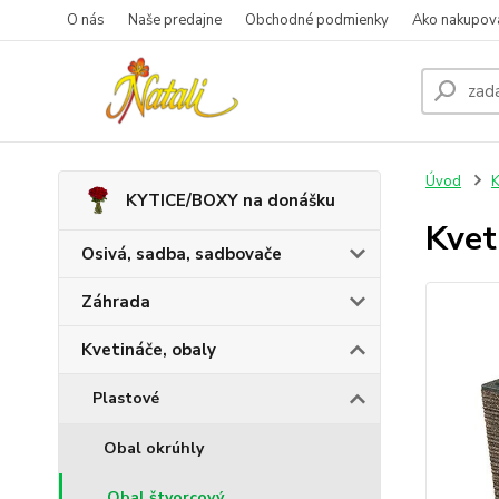
O nás
Naše predajne
Obchodné podmienky
Ako nakupov
Úvod
K
KYTICE/BOXY na donášku
Kve
Osivá, sadba, sadbovače
Záhrada
Kvetináče, obaly
Plastové
Obal okrúhly
Obal štvorcový