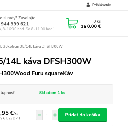
Prihlásenie
e si rady? Zavolajte.
0
ks
 944 999 621
za
0,00 €
a, 8-16:30 hod. So 8-11:00 hod.)
RE 30x55cm 35/14L káva DFSH300W
5/14L káva DFSH300W
H300Wood Furu squareKáv
tupnosť
Skladom 1 ks
,95 €
/
ks
Pridať do košíka
79 €
bez DPH