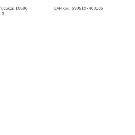
roduktu:
10686
EAN kód:
5905197460185
:
3