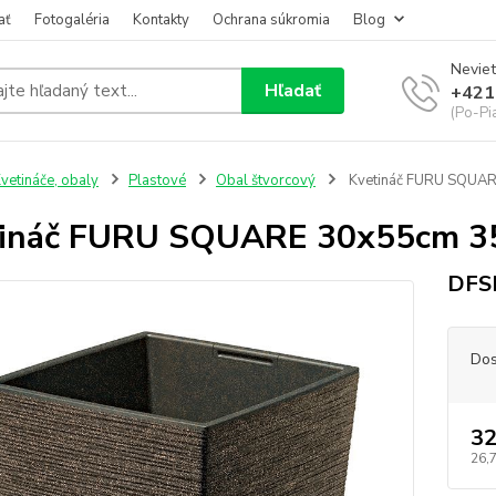
ať
Fotogaléria
Kontakty
Ochrana súkromia
Blog
Neviet
Hľadať
+421
(Po-Pi
vetináče, obaly
Plastové
Obal štvorcový
Kvetináč FURU SQUA
tináč FURU SQUARE 30x55cm 3
DFS
Dos
32
26,