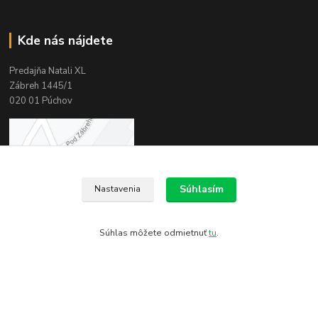
Kde nás nájdete
Predajňa Natali XL
Zábreh 1445/1
020 01 Púchov
Súhlasím
Nastavenia
Súhlas môžete odmietnuť
tu
.
Kontakty
Zákaznícka podpora
+421 944 999 621