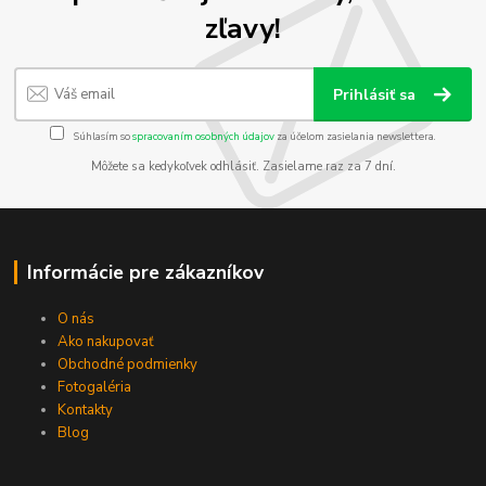
zľavy!
Prihlásiť sa
Súhlasím so
spracovaním osobných údajov
za účelom zasielania newslettera.
Môžete sa kedykoľvek odhlásiť. Zasielame raz za 7 dní.
Informácie pre zákazníkov
O nás
Ako nakupovať
Obchodné podmienky
Fotogaléria
Kontakty
Blog