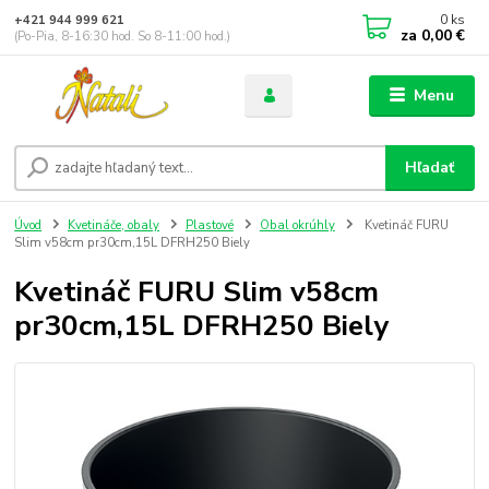
0
ks
+421 944 999 621
za
0,00 €
(Po-Pia, 8-16:30 hod. So 8-11:00 hod.)
Menu
Hľadať
Úvod
Kvetináče, obaly
Plastové
Obal okrúhly
Kvetináč FURU
Slim v58cm pr30cm,15L DFRH250 Biely
Kvetináč FURU Slim v58cm
pr30cm,15L DFRH250 Biely