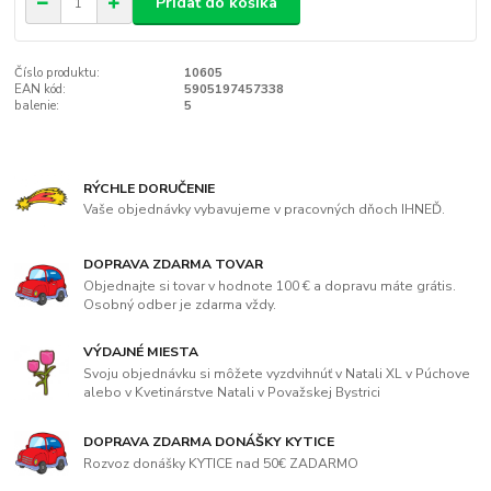
Pridať do košíka
Číslo produktu:
10605
EAN kód:
5905197457338
balenie:
5
RÝCHLE DORUČENIE
Vaše objednávky vybavujeme v pracovných dňoch IHNEĎ.
DOPRAVA ZDARMA TOVAR
Objednajte si tovar v hodnote 100 € a dopravu máte grátis.
Osobný odber je zdarma vždy.
VÝDAJNÉ MIESTA
Svoju objednávku si môžete vyzdvihnúť v Natali XL v Púchove
alebo v Kvetinárstve Natali v Považskej Bystrici
DOPRAVA ZDARMA DONÁŠKY KYTICE
Rozvoz donášky KYTICE nad 50€ ZADARMO