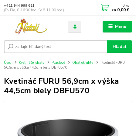
0
ks
+421 944 999 621
za
0,00 €
(Po-Pia, 8-16:30 hod. So 8-11:00 hod.)
Menu
Hľadať
Úvod
Kvetináče, obaly
Plastové
Obal okrúhly
Kvetináč FURU
56,9cm x výška 44,5cm biely DBFU570
Kvetináč FURU 56,9cm x výška
44,5cm biely DBFU570