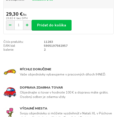
29,30 €
/
ks
23,82 €
bez DPH
Pridať do košíka
Číslo produktu:
11263
EAN kód:
5905197562957
balenie:
2
RÝCHLE DORUČENIE
Vaše objednávky vybavujeme v pracovných dňoch IHNEĎ.
DOPRAVA ZDARMA TOVAR
Objednajte si tovar v hodnote 100 € a dopravu máte grátis.
Osobný odber je zdarma vždy.
VÝDAJNÉ MIESTA
Svoju objednávku si môžete vyzdvihnúť v Natali XL v Púchove