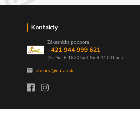
Kontakty
Zákaznícka podpora
+421 944 999 621
(Po-Pia, 8-16:30 hod. So 8-11:00 hod.)
obchod@natali.sk