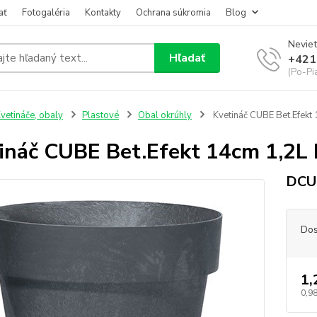
ať
Fotogaléria
Kontakty
Ochrana súkromia
Blog
Neviet
Hľadať
+421
(Po-Pi
vetináče, obaly
Plastové
Obal okrúhly
Kvetináč CUBE Bet.Efekt
ináč CUBE Bet.Efekt 14cm 1,2L
DCUB
Dos
1,
0,98