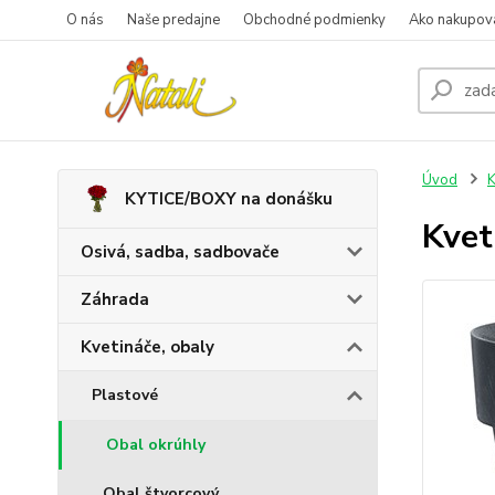
O nás
Naše predajne
Obchodné podmienky
Ako nakupov
Úvod
K
KYTICE/BOXY na donášku
Kvet
Osivá, sadba, sadbovače
Záhrada
Kvetináče, obaly
Plastové
Obal okrúhly
Obal štvorcový