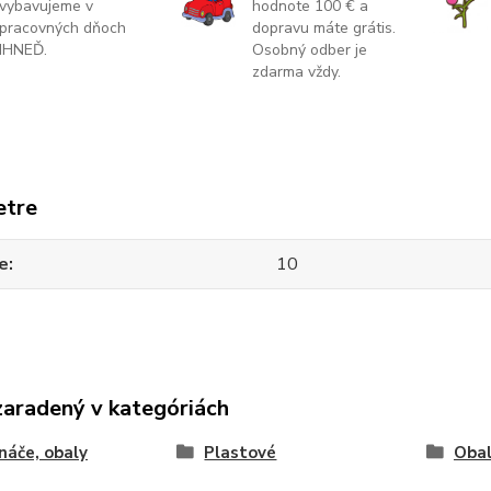
vybavujeme v
hodnote 100 € a
pracovných dňoch
dopravu máte grátis.
IHNEĎ.
Osobný odber je
zdarma vždy.
etre
e
10
zaradený v kategóriách
náče, obaly
Plastové
Obal