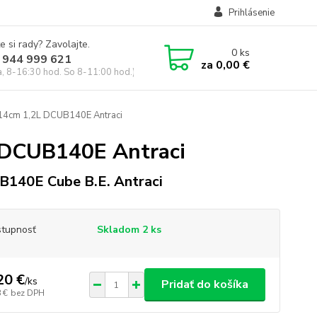
Prihlásenie
e si rady? Zavolajte.
0
ks
 944 999 621
za
0,00 €
a, 8-16:30 hod. So 8-11:00 hod.)
 14cm 1,2L DCUB140E Antraci
 DCUB140E Antraci
140E Cube B.E. Antraci
tupnosť
Skladom 2 ks
20 €
/
ks
Pridať do košíka
 €
bez DPH