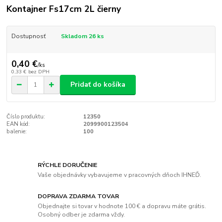
Kontajner Fs17cm 2L čierny
Dostupnosť
Skladom 26 ks
0,40 €
/
ks
0,33 €
bez DPH
Pridať do košíka
Číslo produktu:
12350
EAN kód:
2099900123504
balenie:
100
RÝCHLE DORUČENIE
Vaše objednávky vybavujeme v pracovných dňoch IHNEĎ.
DOPRAVA ZDARMA TOVAR
Objednajte si tovar v hodnote 100 € a dopravu máte grátis.
Osobný odber je zdarma vždy.