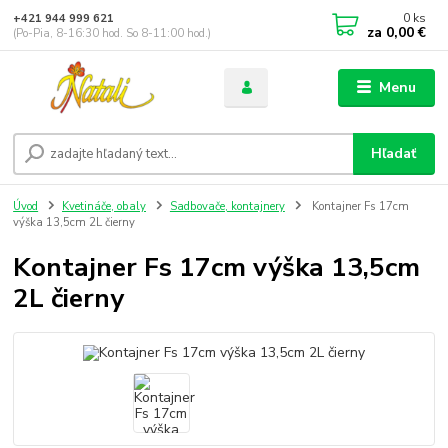
0
ks
+421 944 999 621
za
0,00 €
(Po-Pia, 8-16:30 hod. So 8-11:00 hod.)
Menu
Hľadať
Úvod
Kvetináče, obaly
Sadbovače, kontajnery
Kontajner Fs 17cm
výška 13,5cm 2L čierny
Kontajner Fs 17cm výška 13,5cm
2L čierny