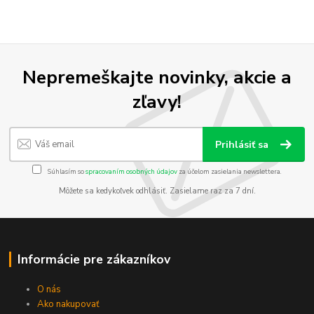
Nepremeškajte novinky, akcie a
zľavy!
Prihlásiť sa
Súhlasím so
spracovaním osobných údajov
za účelom zasielania newslettera.
Môžete sa kedykoľvek odhlásiť. Zasielame raz za 7 dní.
Informácie pre zákazníkov
O nás
Ako nakupovať