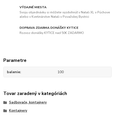
VÝDAJNÉ MIESTA
Svoju objednávku si môžete vyzdvihnúť v Natali XL v Púchove
alebo v Kvetinárstve Natali v Považskej Bystrici
DOPRAVA ZDARMA DONÁŠKY KYTICE
Rozvoz donášky KYTICE nad 50€ ZADARMO
Parametre
balenie
100
Tovar zaradený v kategóriách
Sadbovače, kontajnery
Kontajnery