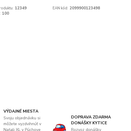
roduktu:
12349
EAN kód:
2099900123498
:
100
VÝDAJNÉ MIESTA
DOPRAVA ZDARMA
Svoju objednávku si
DONÁŠKY KYTICE
môžete vyzdvihnúť v
Natali XL v Púchove
Rozvoz donášky