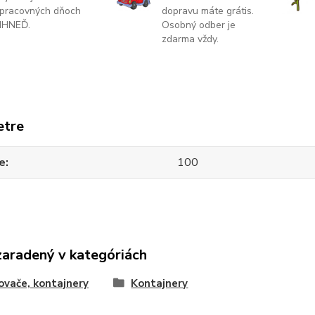
pracovných dňoch
dopravu máte grátis.
IHNEĎ.
Osobný odber je
zdarma vždy.
etre
e
100
zaradený v kategóriách
vače, kontajnery
Kontajnery