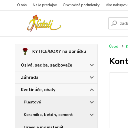
O nás
Naše predajne
Obchodné podmienky
Ako nakupov
Úvod
K
KYTICE/BOXY na donášku
Kont
Osivá, sadba, sadbovače
Záhrada
Kvetináče, obaly
Plastové
Keramika, betón, cement
Drevo a iný materiál