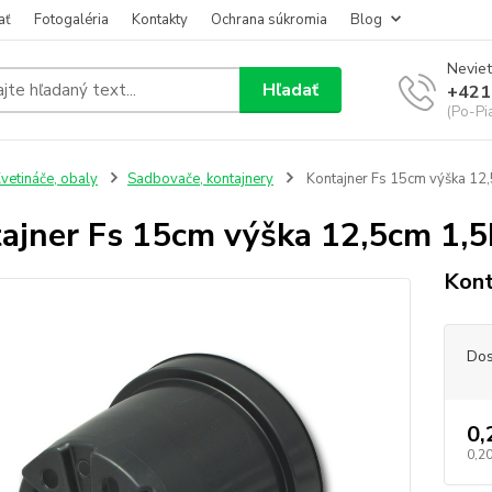
ať
Fotogaléria
Kontakty
Ochrana súkromia
Blog
Neviet
Hľadať
+421
(Po-Pi
vetináče, obaly
Sadbovače, kontajnery
Kontajner Fs 15cm výška 12,
ajner Fs 15cm výška 12,5cm 1,5
Kont
Dos
0,
0,20