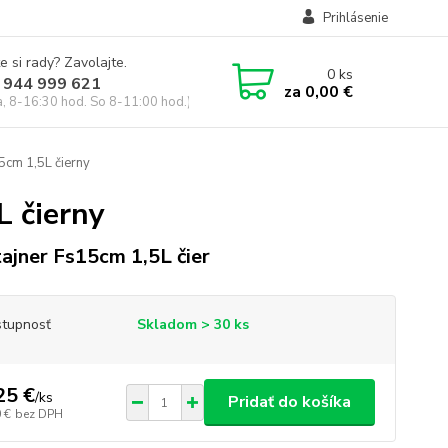
Prihlásenie
e si rady? Zavolajte.
0
ks
 944 999 621
za
0,00 €
a, 8-16:30 hod. So 8-11:00 hod.)
5cm 1,5L čierny
L čierny
ajner Fs15cm 1,5L čier
tupnosť
Skladom > 30 ks
25 €
/
ks
Pridať do košíka
 €
bez DPH