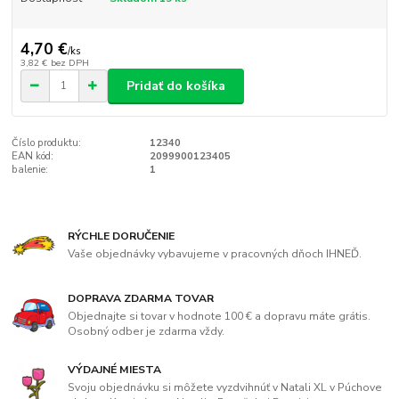
4,70 €
/
ks
3,82 €
bez DPH
Pridať do košíka
Číslo produktu:
12340
EAN kód:
2099900123405
balenie:
1
RÝCHLE DORUČENIE
Vaše objednávky vybavujeme v pracovných dňoch IHNEĎ.
DOPRAVA ZDARMA TOVAR
Objednajte si tovar v hodnote 100 € a dopravu máte grátis.
Osobný odber je zdarma vždy.
VÝDAJNÉ MIESTA
Svoju objednávku si môžete vyzdvihnúť v Natali XL v Púchove