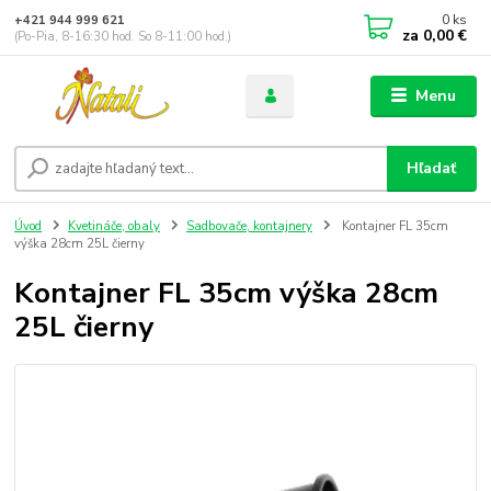
0
ks
+421 944 999 621
za
0,00 €
(Po-Pia, 8-16:30 hod. So 8-11:00 hod.)
Menu
Hľadať
Úvod
Kvetináče, obaly
Sadbovače, kontajnery
Kontajner FL 35cm
výška 28cm 25L čierny
Kontajner FL 35cm výška 28cm
25L čierny