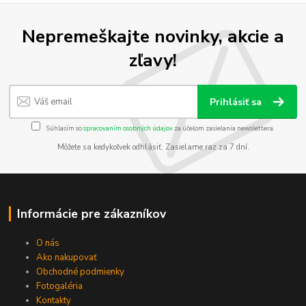
Nepremeškajte novinky, akcie a
zľavy!
Prihlásiť sa
Súhlasím so
spracovaním osobných údajov
za účelom zasielania newslettera.
Môžete sa kedykoľvek odhlásiť. Zasielame raz za 7 dní.
Informácie pre zákazníkov
O nás
Ako nakupovať
Obchodné podmienky
Fotogaléria
Kontakty