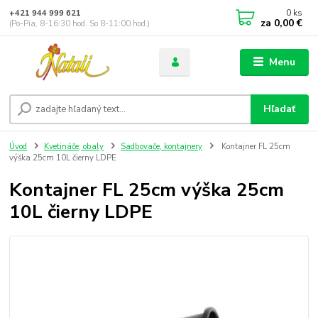
0
ks
+421 944 999 621
za
0,00 €
(Po-Pia, 8-16:30 hod. So 8-11:00 hod.)
Menu
Hľadať
Úvod
Kvetináče, obaly
Sadbovače, kontajnery
Kontajner FL 25cm
výška 25cm 10L čierny LDPE
Kontajner FL 25cm výška 25cm
10L čierny LDPE