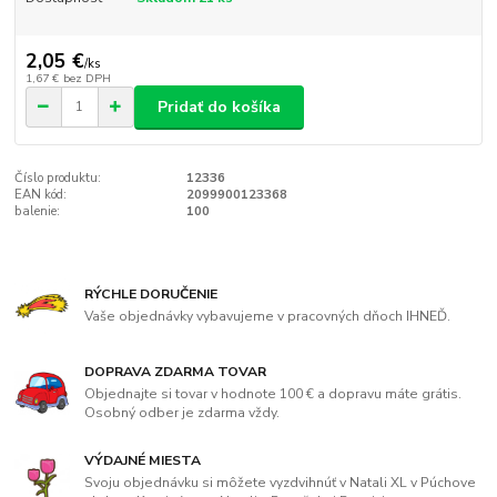
2,05 €
/
ks
1,67 €
bez DPH
Pridať do košíka
Číslo produktu:
12336
EAN kód:
2099900123368
balenie:
100
RÝCHLE DORUČENIE
Vaše objednávky vybavujeme v pracovných dňoch IHNEĎ.
DOPRAVA ZDARMA TOVAR
Objednajte si tovar v hodnote 100 € a dopravu máte grátis.
Osobný odber je zdarma vždy.
VÝDAJNÉ MIESTA
Svoju objednávku si môžete vyzdvihnúť v Natali XL v Púchove