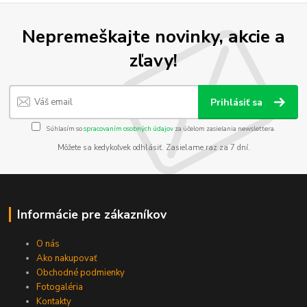
Nepremeškajte novinky, akcie a
zľavy!
Prihlásiť sa
Súhlasím so
spracovaním osobných údajov
za účelom zasielania newslettera.
Môžete sa kedykoľvek odhlásiť. Zasielame raz za 7 dní.
Informácie pre zákazníkov
O nás
Ako nakupovať
Obchodné podmienky
Fotogaléria
Kontakty