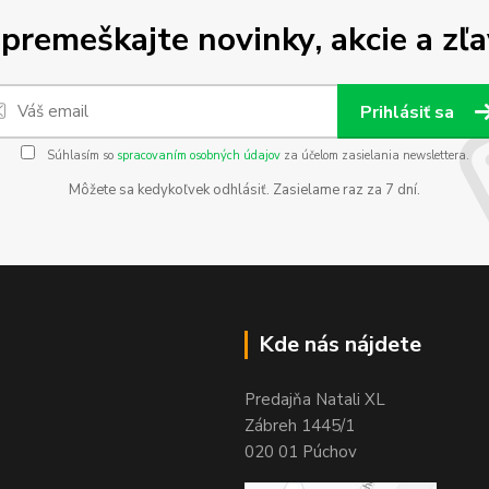
premeškajte novinky, akcie a zľa
Prihlásiť sa
Súhlasím so
spracovaním osobných údajov
za účelom zasielania newslettera.
Môžete sa kedykoľvek odhlásiť. Zasielame raz za 7 dní.
Kde nás nájdete
Predajňa Natali XL
Zábreh 1445/1
020 01 Púchov