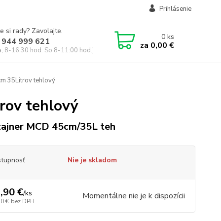
Prihlásenie
e si rady? Zavolajte.
0
ks
 944 999 621
za
0,00 €
a, 8-16:30 hod. So 8-11:00 hod.)
 35Litrov tehlový
rov tehlový
ajner MCD 45cm/35L teh
tupnosť
Nie je skladom
,90 €
/
ks
Momentálne nie je k dispozícii
30 €
bez DPH