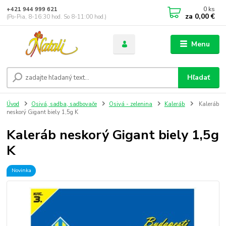
0
ks
+421 944 999 621
za
0,00 €
(Po-Pia, 8-16:30 hod. So 8-11:00 hod.)
Menu
Hľadať
Úvod
Osivá, sadba, sadbovače
Osivá - zelenina
Kaleráb
Kaleráb
neskorý Gigant biely 1,5g K
Kaleráb neskorý Gigant biely 1,5g
K
Novinka