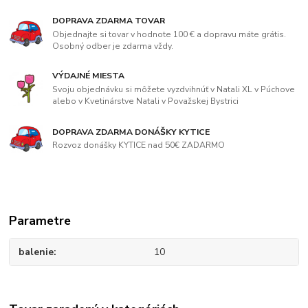
DOPRAVA ZDARMA TOVAR
Objednajte si tovar v hodnote 100 € a dopravu máte grátis.
Osobný odber je zdarma vždy.
VÝDAJNÉ MIESTA
Svoju objednávku si môžete vyzdvihnúť v Natali XL v Púchove
alebo v Kvetinárstve Natali v Považskej Bystrici
DOPRAVA ZDARMA DONÁŠKY KYTICE
Rozvoz donášky KYTICE nad 50€ ZADARMO
Parametre
balenie
10