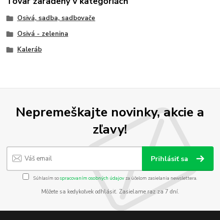
Tovar zaradený v kategóriách
Osivá, sadba, sadbovače
Osivá - zelenina
Kaleráb
Nepremeškajte novinky, akcie a
zľavy!
Prihlásiť sa
Súhlasím so
spracovaním osobných údajov
za účelom zasielania newslettera.
Môžete sa kedykoľvek odhlásiť. Zasielame raz za 7 dní.