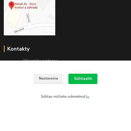
Kontakty
Zákaznícka podpora
+421 944 999 621
(Po-Pia, 8-16:30 hod. So 8-11:00 hod.)
Súhlasím
Nastavenia
obchod@natali.sk
Súhlas môžete odmietnuť
tu
.
Vytvorené na
Eshop-rychlo.sk