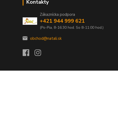
Kontakty
Zákaznícka podpora
+421 944 999 621
(Po-Pia, 8-16:30 hod. So 8-11:00 hod.)
obchod@natali.sk
Vytvorené na
Eshop-rychlo.sk