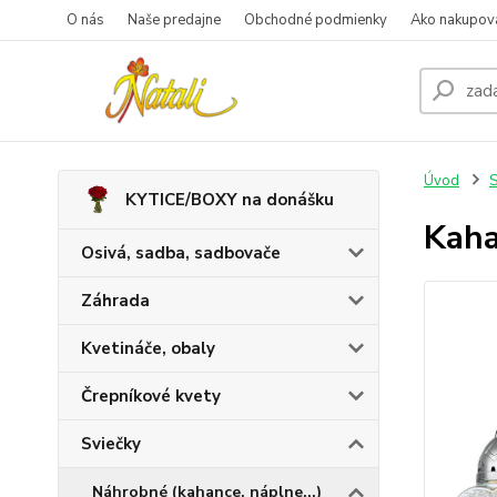
O nás
Naše predajne
Obchodné podmienky
Ako nakupov
Úvod
S
KYTICE/BOXY na donášku
Kaha
Osivá, sadba, sadbovače
Záhrada
Kvetináče, obaly
Črepníkové kvety
Sviečky
Náhrobné (kahance, náplne...)