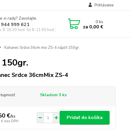
Prihlásenie
e si rady? Zavolajte.
0
ks
 944 999 621
za
0,00 €
a, 8-16:30 hod. So 8-11:00 hod.)
Kahanec Srdce 36cm mix ZS-4 náplň 150gr.
 150gr.
nec Srdce 36cmMix ZS-4
tupnosť
Skladom 3 ks
50 €
/
ks
Pridať do košíka
 €
bez DPH