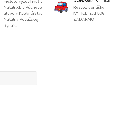
DONÁŠKY KYTICE
môžete vyzdvihnúť v
Natali XL v Púchove
Rozvoz donášky
alebo v Kvetinárstve
KYTICE nad 50€
Natali v Považskej
ZADARMO
Bystrici