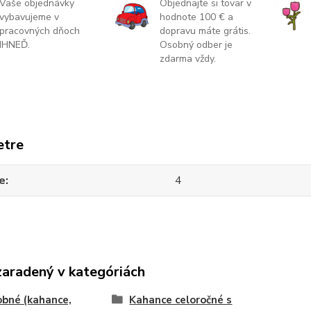
Vaše objednávky
Objednajte si tovar v
vybavujeme v
hodnote 100 € a
pracovných dňoch
dopravu máte grátis.
IHNEĎ.
Osobný odber je
zdarma vždy.
etre
e
4
zaradený v kategóriách
bné (kahance,
Kahance celoročné s