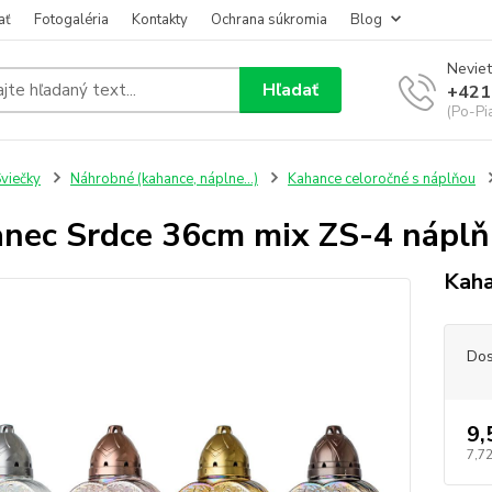
ať
Fotogaléria
Kontakty
Ochrana súkromia
Blog
Neviet
Hľadať
+421
(Po-Pi
viečky
Náhrobné (kahance, náplne...)
Kahance celoročné s náplňou
nec Srdce 36cm mix ZS-4 náplň
Kaha
Dos
9,
7,72