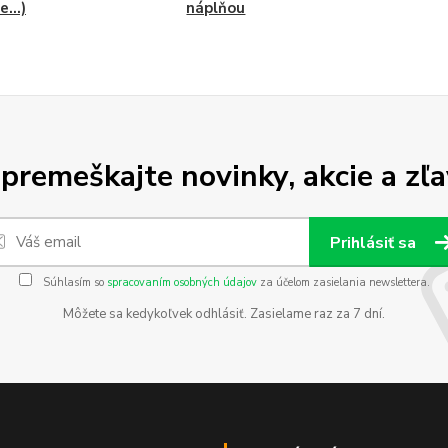
...)
náplňou
premeškajte novinky, akcie a zľa
Prihlásiť sa
Súhlasím so
spracovaním osobných údajov
za účelom zasielania newslettera.
Môžete sa kedykoľvek odhlásiť. Zasielame raz za 7 dní.