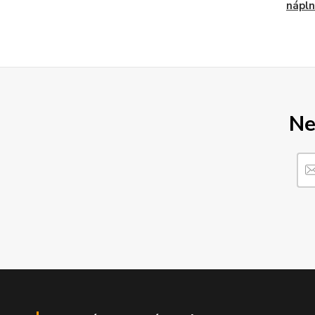
náplne
Ne