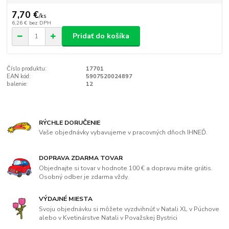
7,70 €
/
ks
6,26 €
bez DPH
Pridať do košíka
Číslo produktu:
17701
EAN kód:
5907520024897
balenie:
12
RÝCHLE DORUČENIE
Vaše objednávky vybavujeme v pracovných dňoch IHNEĎ.
DOPRAVA ZDARMA TOVAR
Objednajte si tovar v hodnote 100 € a dopravu máte grátis.
Osobný odber je zdarma vždy.
VÝDAJNÉ MIESTA
Svoju objednávku si môžete vyzdvihnúť v Natali XL v Púchove
alebo v Kvetinárstve Natali v Považskej Bystrici