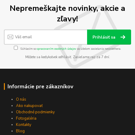
Nepremeškajte novinky, akcie a
zľavy!
Prihlásiť sa
Súhlasím so
spracovaním osobných údajov
za účelom zasielania newslettera.
Môžete sa kedykoľvek odhlásiť. Zasielame raz za 7 dní.
Informácie pre zákazníkov
O nás
Ako nakupovať
Obchodné podmienky
Fotogaléria
Kontakty
Blog