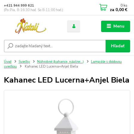
0
ks
+421 944 999 621
za
0,00 €
(Po-Pia, 8-16:30 hod. So 8-11:00 hod.)
Menu
Hľadať
Úvod
Sviečky
Náhrobné (kahance, náplne...)
Lampáše s diódovou
sviečkou
Kahanec LED Lucerna+Anjel Biela
Kahanec LED Lucerna+Anjel Biela