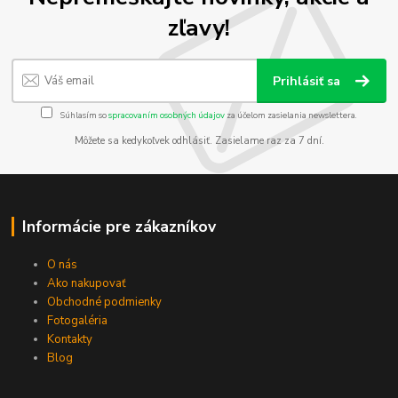
zľavy!
Prihlásiť sa
Súhlasím so
spracovaním osobných údajov
za účelom zasielania newslettera.
Môžete sa kedykoľvek odhlásiť. Zasielame raz za 7 dní.
Informácie pre zákazníkov
O nás
Ako nakupovať
Obchodné podmienky
Fotogaléria
Kontakty
Blog