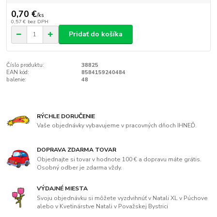
0,70 €
/
ks
0,57 €
bez DPH
Pridať do košíka
Číslo produktu:
38825
EAN kód:
8584159240484
balenie:
48
RÝCHLE DORUČENIE
Vaše objednávky vybavujeme v pracovných dňoch IHNEĎ.
DOPRAVA ZDARMA TOVAR
Objednajte si tovar v hodnote 100 € a dopravu máte grátis.
Osobný odber je zdarma vždy.
VÝDAJNÉ MIESTA
Svoju objednávku si môžete vyzdvihnúť v Natali XL v Púchove
alebo v Kvetinárstve Natali v Považskej Bystrici