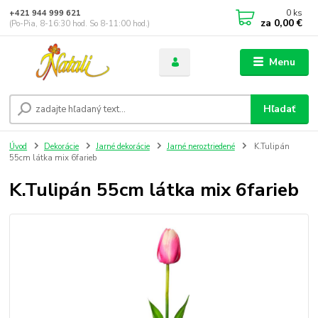
0
ks
+421 944 999 621
za
0,00 €
(Po-Pia, 8-16:30 hod. So 8-11:00 hod.)
Menu
Hľadať
Úvod
Dekorácie
Jarné dekorácie
Jarné neroztriedené
K.Tulipán
55cm látka mix 6farieb
K.Tulipán 55cm látka mix 6farieb