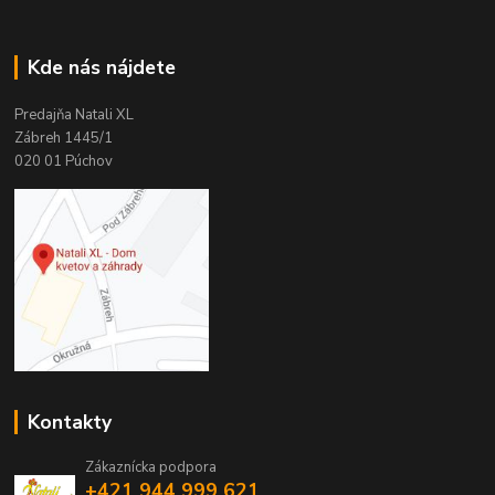
Kde nás nájdete
Predajňa Natali XL
Zábreh 1445/1
020 01 Púchov
Kontakty
Zákaznícka podpora
+421 944 999 621