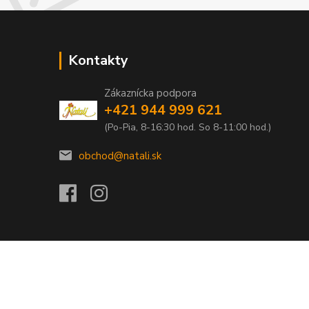
Kontakty
Zákaznícka podpora
+421 944 999 621
(Po-Pia, 8-16:30 hod. So 8-11:00 hod.)
obchod@natali.sk