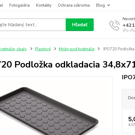
ať
Fotogaléria
Kontakty
Ochrana súkromia
Blog
Neviet
Hľadať
+421
(Po-Pi
vetináče, obaly
Plastové
Misky pod kvetináče
IPO720 Podložka 
20 Podložka odkladacia 34,8x71
IPO7
Dos
5,
4,07