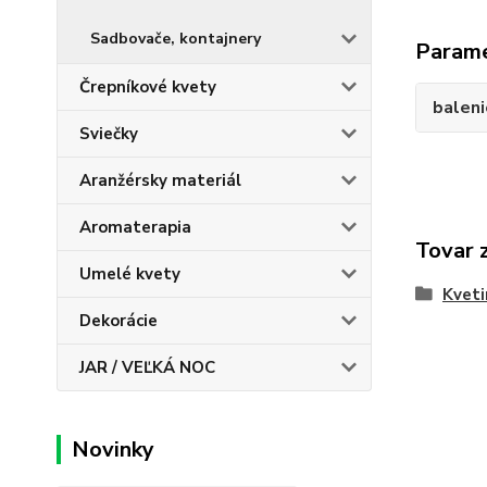
Sadbovače, kontajnery
Param
Črepníkové kvety
baleni
Sviečky
Aranžérsky materiál
Aromaterapia
Tovar 
Umelé kvety
Kveti
Dekorácie
JAR / VEĽKÁ NOC
Novinky