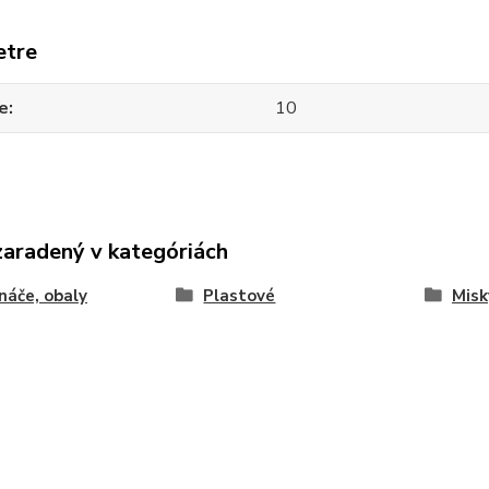
etre
e
10
zaradený v kategóriách
náče, obaly
Plastové
Misk