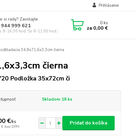
Prihlásenie
e si rady? Zavolajte.
0
ks
 944 999 621
za
0,00 €
a, 8-16:30 hod. So 8-11:00 hod.)
odkladacia 34,8x71,6x3,3cm čierna
,6x3,3cm čierna
20 Podložka 35x72cm či
tupnosť
Skladom 18 ks
00 €
/
ks
Pridať do košíka
 €
bez DPH