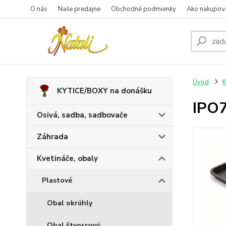
O nás
Naše predajne
Obchodné podmienky
Ako nakupov
Úvod
K
KYTICE/BOXY na donášku
IPO7
Osivá, sadba, sadbovače
Záhrada
Kvetináče, obaly
Plastové
Obal okrúhly
Obal štvorcový