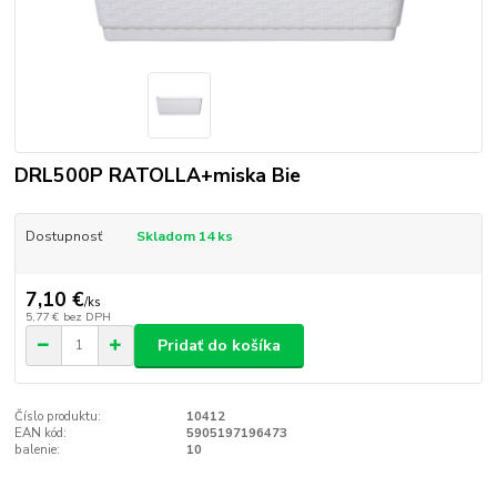
DRL500P RATOLLA+miska Bie
Dostupnosť
Skladom 14 ks
7,10 €
/
ks
5,77 €
bez DPH
Pridať do košíka
Číslo produktu:
10412
EAN kód:
5905197196473
balenie:
10