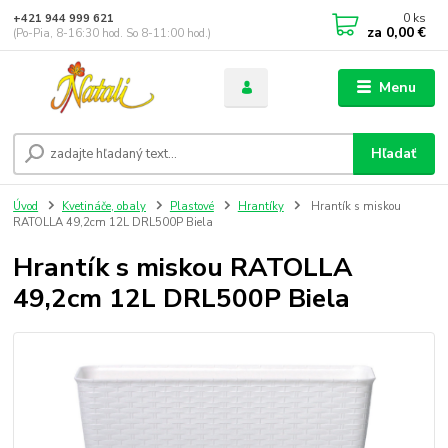
0
ks
+421 944 999 621
za
0,00 €
(Po-Pia, 8-16:30 hod. So 8-11:00 hod.)
Menu
Hľadať
Úvod
Kvetináče, obaly
Plastové
Hrantíky
Hrantík s miskou
RATOLLA 49,2cm 12L DRL500P Biela
Hrantík s miskou RATOLLA
49,2cm 12L DRL500P Biela