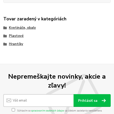
Tovar zaradený v kategóriách
Kvetináče, obaly
Plastové
Hrantíky
Nepremeškajte novinky, akcie a
zľavy!
Prihlásiť sa
Súhlasím so
spracovaním osobných údajov
za účelom zasielania newslettera.