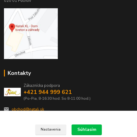
020 01 Púchov
Kontakty
Zákaznícka podpora
+421 944 999 621
(Po-Pia, 8-16:30 hod. So 8-11:00 hod.)
obchod@natali.sk
Súhlasím
Nastavenia