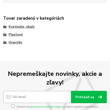
Tovar zaradený v kategóriách
Kvetináče, obaly
Plastové
Hrantíky
Nepremeškajte novinky, akcie a
zľavy!
Prihlásiť sa
Súhlasím so
spracovaním osobných údajov
za účelom zasielania newslettera.