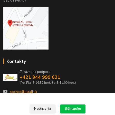
020 01 Púchov
Kontakty
Zákaznícka podpora
+421 944 999 621
(Po-Pia, 8-16:30 hod. So 8-11:00 hod.)
obchod@natali.sk
Súhlasím
Nastavenia