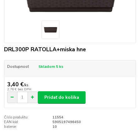
DRL300P RATOLLA+miska hne
Dostupnosť
Skladom 5 ks
3,40 €
/
ks
2,76 €
bez DPH
Pridať do košíka
Číslo produktu:
11554
EAN kód:
5905197496450
balenie:
10