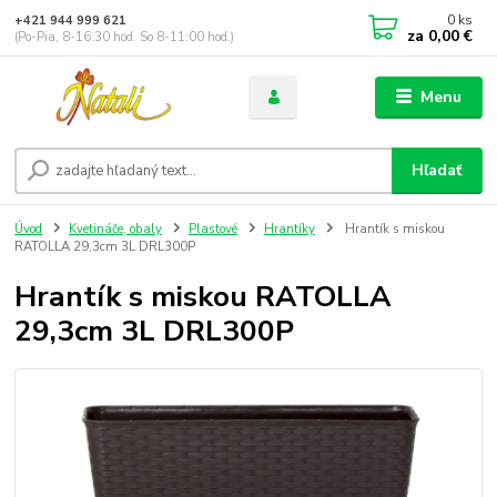
0
ks
+421 944 999 621
za
0,00 €
(Po-Pia, 8-16:30 hod. So 8-11:00 hod.)
Menu
Hľadať
Úvod
Kvetináče, obaly
Plastové
Hrantíky
Hrantík s miskou
RATOLLA 29,3cm 3L DRL300P
Hrantík s miskou RATOLLA
29,3cm 3L DRL300P