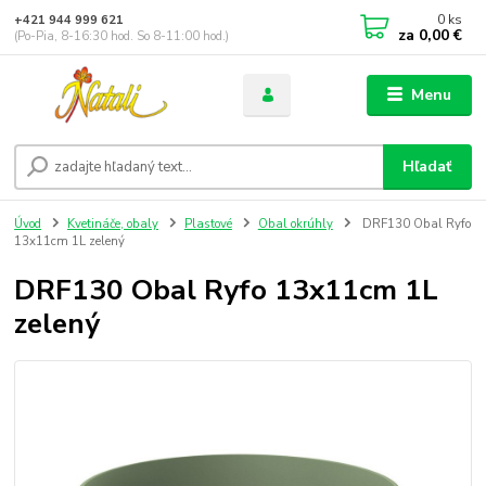
0
ks
+421 944 999 621
za
0,00 €
(Po-Pia, 8-16:30 hod. So 8-11:00 hod.)
Menu
Hľadať
Úvod
Kvetináče, obaly
Plastové
Obal okrúhly
DRF130 Obal Ryfo
13x11cm 1L zelený
DRF130 Obal Ryfo 13x11cm 1L
zelený