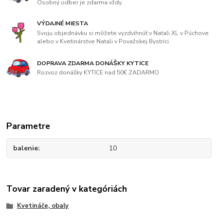
Osobný odber je zdarma vždy.
VÝDAJNÉ MIESTA
Svoju objednávku si môžete vyzdvihnúť v Natali XL v Púchove
alebo v Kvetinárstve Natali v Považskej Bystrici
DOPRAVA ZDARMA DONÁŠKY KYTICE
Rozvoz donášky KYTICE nad 50€ ZADARMO
Parametre
balenie
10
Tovar zaradený v kategóriách
Kvetináče, obaly