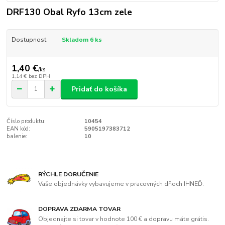
DRF130 Obal Ryfo 13cm zele
Dostupnosť
Skladom 6 ks
1,40 €
/
ks
1,14 €
bez DPH
Pridať do košíka
Číslo produktu:
10454
EAN kód:
5905197383712
balenie:
10
RÝCHLE DORUČENIE
Vaše objednávky vybavujeme v pracovných dňoch IHNEĎ.
DOPRAVA ZDARMA TOVAR
Objednajte si tovar v hodnote 100 € a dopravu máte grátis.