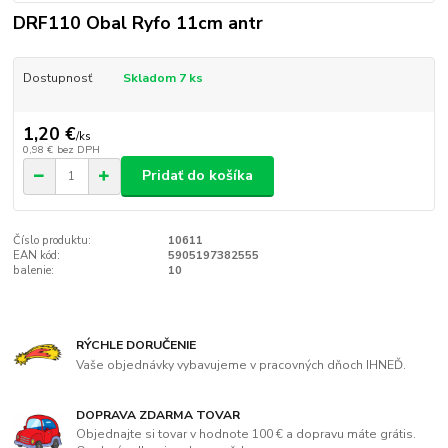
DRF110 Obal Ryfo 11cm antr
Dostupnosť
Skladom 7 ks
1,20 €
/
ks
0,98 €
bez DPH
Pridať do košíka
Číslo produktu:
10611
EAN kód:
5905197382555
balenie:
10
RÝCHLE DORUČENIE
Vaše objednávky vybavujeme v pracovných dňoch IHNEĎ.
DOPRAVA ZDARMA TOVAR
Objednajte si tovar v hodnote 100 € a dopravu máte grátis.