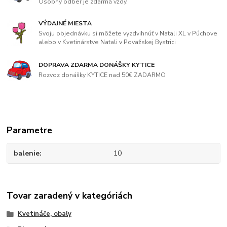
Osobný odber je zdarma vždy.
VÝDAJNÉ MIESTA
Svoju objednávku si môžete vyzdvihnúť v Natali XL v Púchove
alebo v Kvetinárstve Natali v Považskej Bystrici
DOPRAVA ZDARMA DONÁŠKY KYTICE
Rozvoz donášky KYTICE nad 50€ ZADARMO
Parametre
balenie
10
Tovar zaradený v kategóriách
Kvetináče, obaly