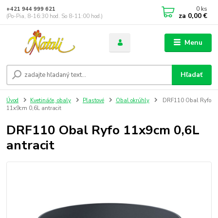
0
ks
+421 944 999 621
za
0,00 €
(Po-Pia, 8-16:30 hod. So 8-11:00 hod.)
Menu
Hľadať
Úvod
Kvetináče, obaly
Plastové
Obal okrúhly
DRF110 Obal Ryfo
11x9cm 0,6L antracit
DRF110 Obal Ryfo 11x9cm 0,6L
antracit