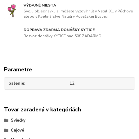
VÝDAJNÉ MIESTA
Svoju objednávku si môžete vyzdvihnúť v Natali XL v Púchove
alebo v Kvetinárstve Natali v Považskej Bystrici
DOPRAVA ZDARMA DONÁŠKY KYTICE
Rozvoz donášky KYTICE nad 50€ ZADARMO
Parametre
balenie
12
Tovar zaradený v kategóriách
Sviečky
Čajové