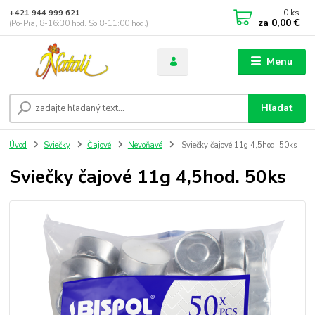
0
ks
+421 944 999 621
za
0,00 €
(Po-Pia, 8-16:30 hod. So 8-11:00 hod.)
Menu
Hľadať
Úvod
Sviečky
Čajové
Nevoňavé
Sviečky čajové 11g 4,5hod. 50ks
Sviečky čajové 11g 4,5hod. 50ks