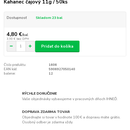
Kahanec čajový 11g / 50ks
Dostupnosť
Skladom 23 bal
4,80 €
/
bal
3,90 €
bez DPH
Pridať do košíka
Číslo produktu:
1606
EAN kód:
5906927050140
balenie:
12
RÝCHLE DORUČENIE
Vaše objednávky vybavujeme v pracovných dňoch IHNEĎ.
DOPRAVA ZDARMA TOVAR
Objednajte si tovar v hodnote 100 € a dopravu máte grátis.
Osobný odber je zdarma vždy.