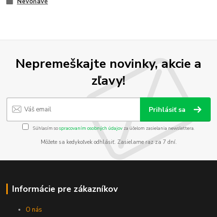
Nevoňavé
Nepremeškajte novinky, akcie a
zľavy!
Prihlásiť sa
Súhlasím so
spracovaním osobných údajov
za účelom zasielania newslettera.
Môžete sa kedykoľvek odhlásiť. Zasielame raz za 7 dní.
Informácie pre zákazníkov
O nás