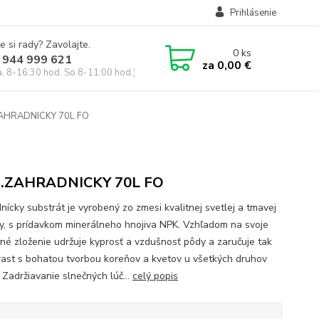
Prihlásenie
e si rady? Zavolajte.
0
ks
 944 999 621
za
0,00 €
a, 8-16:30 hod. So 8-11:00 hod.)
AHRADNICKY 70L FO
s.ZAHRADNICKY 70L FO
nícky substrát je vyrobený zo zmesi kvalitnej svetlej a tmavej
ny, s prídavkom minerálneho hnojiva NPK. Vzhľadom na svoje
čné zloženie udržuje kyprosť a vzdušnosť pôdy a zaručuje tak
rast s bohatou tvorbou koreňov a kvetov u všetkých druhov
. Zadržiavanie slnečných lúč...
celý popis