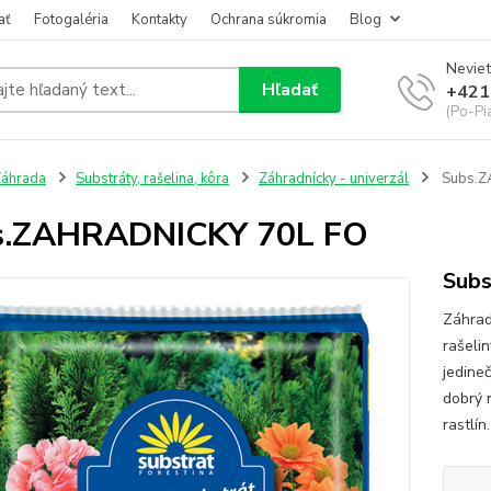
ať
Fotogaléria
Kontakty
Ochrana súkromia
Blog
Neviet
Hľadať
+421
(Po-Pi
áhrada
Substráty, rašelina, kôra
Záhradnícky - univerzál
Subs.Z
s.ZAHRADNICKY 70L FO
Sub
Záhrad
rašeli
jedine
dobrý 
rastlín