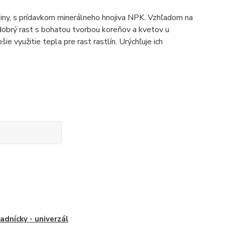
eliny, s prídavkom minerálneho hnojiva NPK. Vzhľadom na
 dobrý rast s bohatou tvorbou koreňov a kvetov u
e využitie tepla pre rast rastlín. Urýchľuje ich
adnícky - univerzál