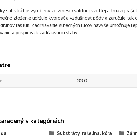
ky substrát je vyrobený zo zmesi kvalitnej svetlej a tmavej raš
inečné zloženie udržuje kyprosť a vzdušnosť pôdy a zaručuje tak
druhov rastlín. Zadržiavanie slnečných lúčov navyše umožňuje lepši
anie a prispieva k zadržiavaniu vlahy.
etre
e
33.0
zaradený v kategóriách
ada
Substráty, rašelina, kôra
Záhr