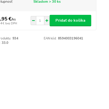
tupnosť
Skladom > 30 ks
,95 €
/
ks
Pridať do košíka
34 €
bez DPH
roduktu:
934
EAN kód:
8594003196041
:
33.0