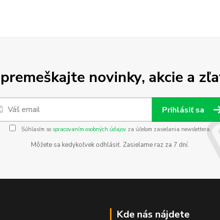
premeškajte novinky, akcie a zľa
Prihlásiť sa
Súhlasím so
spracovaním osobných údajov
za účelom zasielania newslettera.
Môžete sa kedykoľvek odhlásiť. Zasielame raz za 7 dní.
Kde nás nájdete