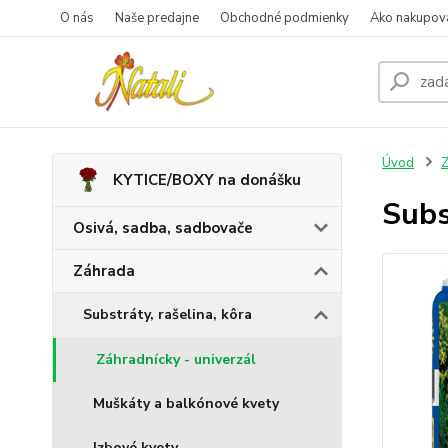
O nás
Naše predajne
Obchodné podmienky
Ako nakupov
Úvod
Z
KYTICE/BOXY na donášku
Sub
Osivá, sadba, sadbovače
Záhrada
Substráty, rašelina, kôra
Záhradnícky - univerzál
Muškáty a balkónové kvety
Izbové kvety