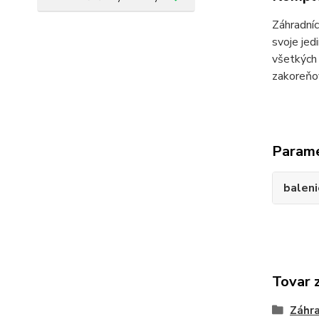
Záhradníc
svoje jed
všetkých 
zakoreňov
Param
baleni
Tovar 
Záhr