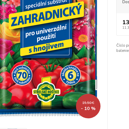
Dos
13
11,
Číslo p
balenie
15,50 €
- 10 %