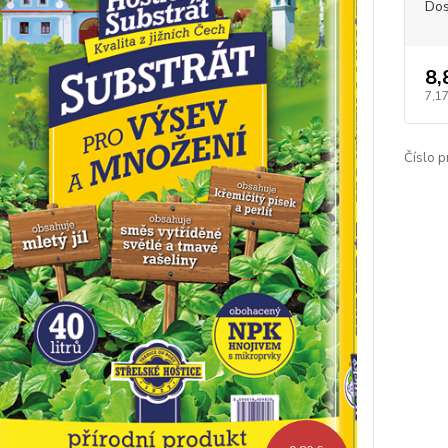
Dos
8,
7,17
Číslo p