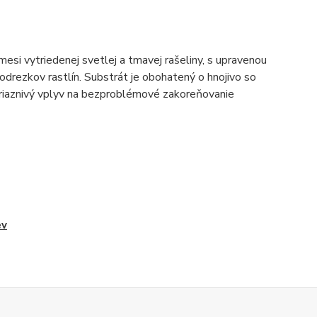
mesi vytriedenej svetlej a tmavej rašeliny, s upravenou
odrezkov rastlín. Substrát je obohatený o hnojivo so
priaznivý vplyv na bezproblémové zakoreňovanie
ev