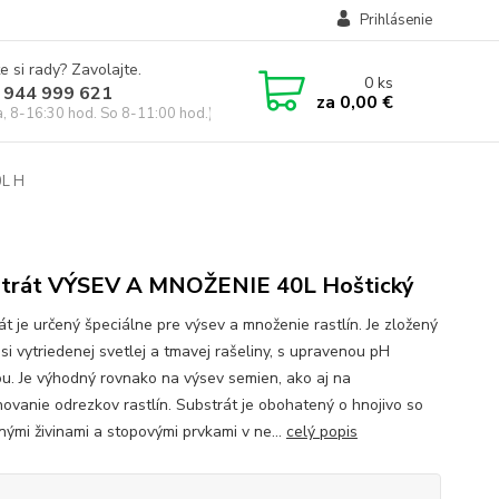
Prihlásenie
e si rady? Zavolajte.
0
ks
 944 999 621
za
0,00 €
a, 8-16:30 hod. So 8-11:00 hod.)
0L H
trát VÝSEV A MNOŽENIE 40L Hoštický
át je určený špeciálne pre výsev a množenie rastlín. Je zložený
si vytriedenej svetlej a tmavej rašeliny, s upravenou pH
ou. Je výhodný rovnako na výsev semien, ako aj na
hovanie odrezkov rastlín. Substrát je obohatený o hnojivo so
nými živinami a stopovými prvkami v ne...
celý popis