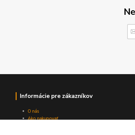
Ne
Informácie pre zákazníkov
O nás
Ako nakupovať
Obchodné podmienky
Fotogaléria