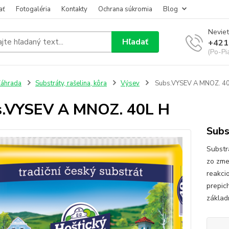
ať
Fotogaléria
Kontakty
Ochrana súkromia
Blog
Neviet
Hľadať
+421
(Po-Pi
áhrada
Substráty, rašelina, kôra
Výsev
Subs.VYSEV A MNOZ. 4
s.VYSEV A MNOZ. 40L H
Subs
Substr
zo zme
reakci
prepic
základ