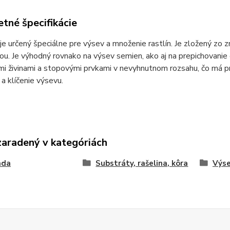
tné špecifikácie
je určený špeciálne pre výsev a množenie rastlín. Je zložený zo z
ou. Je výhodný rovnako na výsev semien, ako aj na prepichovanie 
mi živinami a stopovými prvkami v nevyhnutnom rozsahu, čo má 
a klíčenie výsevu.
zaradený v kategóriách
ada
Substráty, rašelina, kôra
Výs