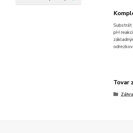
Komple
Substrát 
pH reakci
základný
odrezkov 
Tovar 
Záhr