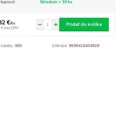
tupnosť
Skladom > 30 ks
82 €
/
ks
Pridať do košíka
 €
bez DPH
roduktu:
960
EAN kód:
8595618404828