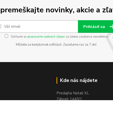
premeškajte novinky, akcie a zľa
Prihlásiť sa
Súhlasím so
spracovaním osobných údajov
za účelom zasielania newslettera.
Môžete sa kedykoľvek odhlásiť. Zasielame raz za 7 dní.
Kde nás nájdete
Predajňa Natali XL
Zábreh 1445/1
020 01 Púchov