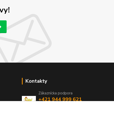
vy!
Kontakty
Zákaznícka podpora
+421 944 999 621
(Po-Pia, 8-16:30 hod. So 8-11:00 hod.)