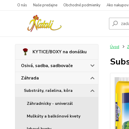
O nás
Naše predajne
Obchodné podmienky
Ako nakupov
Úvod
Z
KYTICE/BOXY na donášku
Sub
Osivá, sadba, sadbovače
Záhrada
Substráty, rašelina, kôra
Záhradnícky - univerzál
Muškáty a balkónové kvety
Izbové kvety