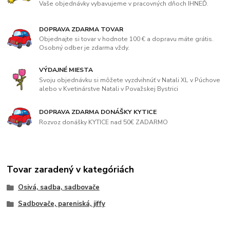
Vaše objednávky vybavujeme v pracovných dňoch IHNEĎ.
DOPRAVA ZDARMA TOVAR
Objednajte si tovar v hodnote 100 € a dopravu máte grátis.
Osobný odber je zdarma vždy.
VÝDAJNÉ MIESTA
Svoju objednávku si môžete vyzdvihnúť v Natali XL v Púchove
alebo v Kvetinárstve Natali v Považskej Bystrici
DOPRAVA ZDARMA DONÁŠKY KYTICE
Rozvoz donášky KYTICE nad 50€ ZADARMO
Tovar zaradený v kategóriách
Osivá, sadba, sadbovače
Sadbovače, pareniská, jiffy