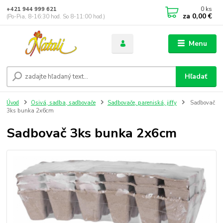
0
ks
+421 944 999 621
za
0,00 €
(Po-Pia, 8-16:30 hod. So 8-11:00 hod.)
Menu
Hľadať
Úvod
Osivá, sadba, sadbovače
Sadbovače, pareniská, jiffy
Sadbovač
3ks bunka 2x6cm
Sadbovač 3ks bunka 2x6cm