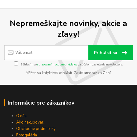
Nepremeškajte novinky, akcie a
zľavy!
Prihlásiť sa
Súhlasím so
spracovaním osobných údajov
za účelom zasielania newslettera.
Môžete sa kedykoľvek odhlásiť. Zasielame raz za 7 dní.
Informácie pre zákazníkov
O nás
Ako nakupovať
Obchodné podmienky
Fotogaléria