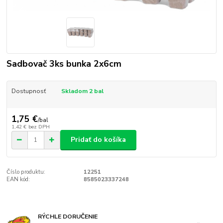
Sadbovač 3ks bunka 2x6cm
Dostupnosť
Skladom 2 bal
1,75 €
/
bal
1,42 €
bez DPH
Pridať do košíka
Číslo produktu:
12251
EAN kód:
8585023337248
RÝCHLE DORUČENIE