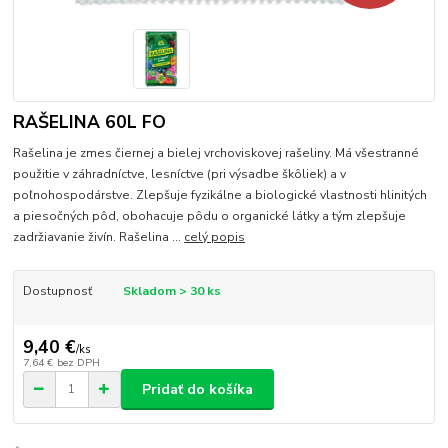
RAŠELINA 60L FO
Rašelina je zmes čiernej a bielej vrchoviskovej rašeliny. Má všestranné
použitie v záhradníctve, lesníctve (pri výsadbe škôliek) a v
poľnohospodárstve. Zlepšuje fyzikálne a biologické vlastnosti hlinitých
a piesočných pôd, obohacuje pôdu o organické látky a tým zlepšuje
zadržiavanie živín. Rašelina ...
celý popis
Dostupnosť
Skladom > 30 ks
9,40 €
/
ks
7,64 €
bez DPH
Pridať do košíka