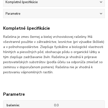
Kompletné špecifikácie
Parametre
Kompletné špecifikácie
Rašelina je zmes čiernej a bielej vrchoviskovej rašeliny. Má
všestranné použitie v záhradníctve, lesníctve (pri výsadbe škôliek)
a v poľnohospodárstve. Zlepšuje fyzikálne a biologické vlastnosti
hlinitých a piesočných pôd, obohacuje pôdu o organické látky a
tým zlepšuje zadržiavanie živín. Rašelina je vhodná k príprave
pestovateľských substrátov (podľa účelu sa odporúča zmiešať so
zeminou v doporučenom pomere). Rašelina nie je vhodná k
pestovaniu vápnomilných rastlín.
Parametre
balenie
0.0