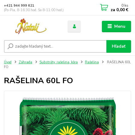
0
ks
+421 944 999 621
za
0,00 €
(Po-Pia, 8-16:30 hod. So 8-11:00 hod.)
Menu
Hľadať
Úvod
Záhrada
Substráty, rašelina, kôra
Rašelina
RAŠELINA 60L
FO
RAŠELINA 60L FO