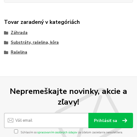
Tovar zaradený v kategóriách
Záhrada
Substráty, rašelina, kôra
Rašelina
Nepremeškajte novinky, akcie a
zľavy!
Prihlásiť sa
Súhlasím so
spracovaním osobných údajov
za účelom zasielania newslettera.