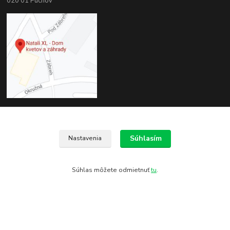
020 01 Púchov
Kontakty
Súhlasím
Nastavenia
Zákaznícka podpora
+421 944 999 621
(Po-Pia, 8-16:30 hod. So 8-11:00 hod.)
Súhlas môžete odmietnuť
tu
.
obchod@natali.sk