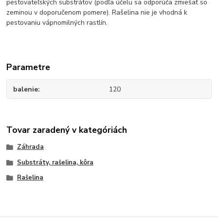
pestovateľských substrátov (podľa účelu sa odporúča zmiešať so
zeminou v doporučenom pomere). Rašelina nie je vhodná k
pestovaniu vápnomilných rastlín.
Parametre
balenie
120
Tovar zaradený v kategóriách
Záhrada
Substráty, rašelina, kôra
Rašelina