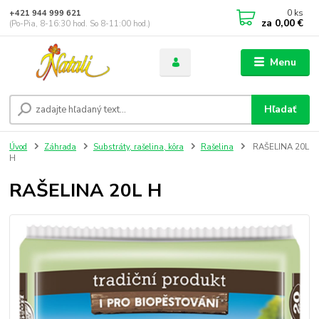
0
ks
+421 944 999 621
za
0,00 €
(Po-Pia, 8-16:30 hod. So 8-11:00 hod.)
Menu
Hľadať
Úvod
Záhrada
Substráty, rašelina, kôra
Rašelina
RAŠELINA 20L
H
RAŠELINA 20L H