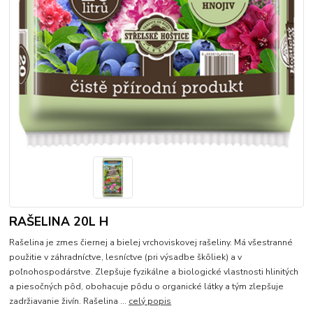
RAŠELINA 20L H
Rašelina je zmes čiernej a bielej vrchoviskovej rašeliny. Má všestranné
použitie v záhradníctve, lesníctve (pri výsadbe škôliek) a v
poľnohospodárstve. Zlepšuje fyzikálne a biologické vlastnosti hlinitých
a piesočných pôd, obohacuje pôdu o organické látky a tým zlepšuje
zadržiavanie živín. Rašelina ...
celý popis