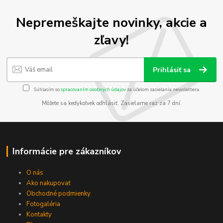
Nepremeškajte novinky, akcie a
zľavy!
Prihlásiť sa
Súhlasím so
spracovaním osobných údajov
za účelom zasielania newslettera.
Môžete sa kedykoľvek odhlásiť. Zasielame raz za 7 dní.
Informácie pre zákazníkov
O nás
Ako nakupovať
Obchodné podmienky
Fotogaléria
Kontakty