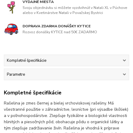
VÝDAJNÉ MIESTA
Svoju objednávku si môžete vyzdvihnúť v Natali XL v Púchove
alebo v Kvetinárstve Natali v Považskej Bystrici
DOPRAVA ZDARMA DONÁŠKY KYTICE
Rozvoz donášky KYTICE nad 50€ ZADARMO
Kompletné špecifikácie
Parametre
Kompletné špecifikácie
Rašelina je zmes čiernej a bielej vrchoviskovej rašeliny. Má
všestranné použitie v záhradníctve, lesníctve (pri výsadbe škôliek)
a v poľnohospodárstve. Zlepšuje fyzikálne a biologické vlastnosti
hlinitých a piesočných pôd, obohacuje pôdu o organické látky a
tým zlepšuje zadržiavanie živín. Rašelina je vhodná k príprave