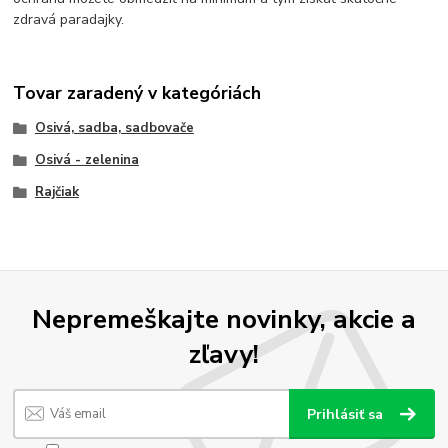
zdravá paradajky.
Tovar zaradený v kategóriách
Osivá, sadba, sadbovače
Osivá - zelenina
Rajčiak
Nepremeškajte novinky, akcie a
zľavy!
Prihlásiť sa