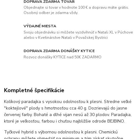
DOPRAVA ZDARMA TOVAR
Objednajte si tovar v hodnote 100 € a dopravu máte grátis.
Osobný odber je zdarma vždy.
VÝDAJNÉ MIESTA
Svoju objednávku si môžete vyzdvihnúť v Natali XL v Púchove
alebo v Kvetinárstve Natali v Považskej Bystrici
DOPRAVA ZDARMA DONÁŠKY KYTICE
Rozvoz donášky KYTICE nad 50€ ZADARMO
Kompletné špecifikácie
Kolíkový paradajka s vysokou odolnosťou k plesni. Stredne veľké
"koktejlové" plody s hmotnosťou cca 40 g. Dozrievajú do jasne
červenej farby. Bohaté a dlhé vijan nesú až 30 plodov. Paradajka,
ktoré je veľkosťou, farbou i chuťou najbližšie odrode BEJBINO.
Tyčkové hybrid s výbornou odolnosťou k plesni. Chemickú
ochranu môžete obmedziť na minimum a tým získať skutočne