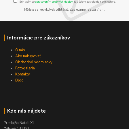
Súhlasím so
spracovaním osobných údajov
za účelom zasielania newslettera.
Môžete sa kedykoľvek odhlásiť. Zasielame raz za 7 dní.
Informácie pre zákazníkov
O nás
Ako nakupovať
Obchodné podmienky
Fotogaléria
Kontakty
Blog
Kde nás nájdete
Predajňa Natali XL