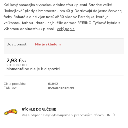
Kolíkový paradajka s vysokou odolnosťou k plesni. Stredne veľké
"koktejlové" plody s hmotnosťou cca 40 g. Dozrievajú do jasne červenej
farby. Bohaté a dlhé vijan nesú až 30 plodov. Paradajka, ktoré je
veľkosťou, farbou i chuťou najbližšie odrode BEJBINO. Tyčkové hybrid s
výbornou odolnosťou k plesni...
celý popis
Dostupnosť
Nie je skladom
2,93 €
/
ks
2,38 €
bez DPH
Momentálne nie je k dispozícii
Číslo produktu:
61042
EAN kód:
8594073232199
RÝCHLE DORUČENIE
Vaše objednávky vybavujeme v pracovných dňoch IHNEĎ.