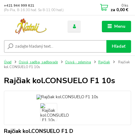
0
ks
+421 944 999 621
za
0,00 €
(Po-Pia, 8-16:30 hod. So 8-11:00 hod.)
Menu
Hľadať
Úvod
Osivá, sadba, sadbovače
Osivá - zelenina
Rajčiak
Rajčiak
kol.CONSUELO F1 10s
Rajčiak kol.CONSUELO F1 10s
Rajčiak kol.CONSUELO F1 D