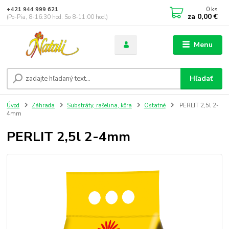
0
ks
+421 944 999 621
za
0,00 €
(Po-Pia, 8-16:30 hod. So 8-11:00 hod.)
Menu
Hľadať
Úvod
Záhrada
Substráty, rašelina, kôra
Ostatné
PERLIT 2,5l 2-
4mm
PERLIT 2,5l 2-4mm