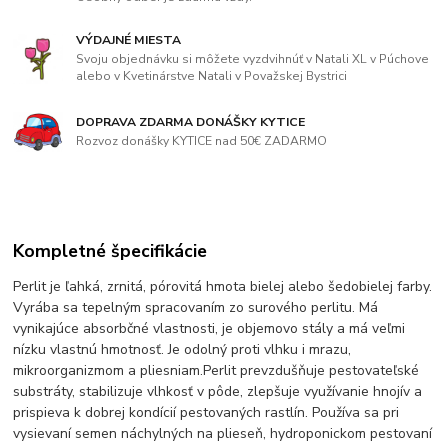
VÝDAJNÉ MIESTA
Svoju objednávku si môžete vyzdvihnúť v Natali XL v Púchove
alebo v Kvetinárstve Natali v Považskej Bystrici
DOPRAVA ZDARMA DONÁŠKY KYTICE
Rozvoz donášky KYTICE nad 50€ ZADARMO
Kompletné špecifikácie
Perlit je ľahká, zrnitá, pórovitá hmota bielej alebo šedobielej farby.
Vyrába sa tepelným spracovaním zo surového perlitu. Má
vynikajúce absorbčné vlastnosti, je objemovo stály a má veľmi
nízku vlastnú hmotnosť. Je odolný proti vlhku i mrazu,
mikroorganizmom a pliesniam.Perlit prevzdušňuje pestovateľské
substráty, stabilizuje vlhkosť v pôde, zlepšuje využívanie hnojív a
prispieva k dobrej kondícií pestovaných rastlín. Používa sa pri
vysievaní semen náchylných na plieseň, hydroponickom pestovaní