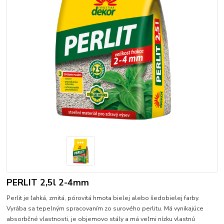
PERLIT 2,5l 2-4mm
Perlit je ľahká, zrnitá, pórovitá hmota bielej alebo šedobielej farby.
Vyrába sa tepelným spracovaním zo surového perlitu. Má vynikajúce
absorbčné vlastnosti, je objemovo stály a má veľmi nízku vlastnú