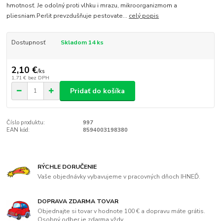
hmotnosť. Je odolný proti vlhku i mrazu, mikroorganizmom a
pliesniam.Perlit prevzdušňuje pestovate...
celý popis
Dostupnosť
Skladom 14 ks
2,10 €
/
ks
1,71 €
bez DPH
Pridať do košíka
Číslo produktu:
997
EAN kód:
8594003198380
RÝCHLE DORUČENIE
Vaše objednávky vybavujeme v pracovných dňoch IHNEĎ.
DOPRAVA ZDARMA TOVAR
Objednajte si tovar v hodnote 100 € a dopravu máte grátis.
Osobný odber je zdarma vždy.