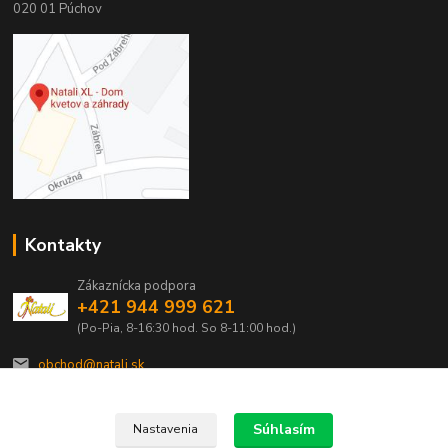
020 01 Púchov
Kontakty
Zákaznícka podpora
+421 944 999 621
(Po-Pia, 8-16:30 hod. So 8-11:00 hod.)
obchod@natali.sk
Súhlasím
Nastavenia