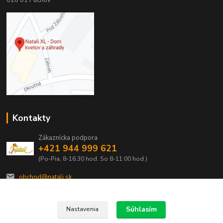
020 01 Púchov
Kontakty
Zákaznícka podpora
+421 944 999 621
(Po-Pia, 8-16:30 hod. So 8-11:00 hod.)
obchod@natali.sk
Súhlasím
Nastavenia