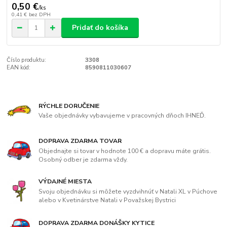
0,50 €
/
ks
0,41 €
bez DPH
Pridať do košíka
Číslo produktu:
3308
EAN kód:
8590811030607
RÝCHLE DORUČENIE
Vaše objednávky vybavujeme v pracovných dňoch IHNEĎ.
DOPRAVA ZDARMA TOVAR
Objednajte si tovar v hodnote 100 € a dopravu máte grátis.
Osobný odber je zdarma vždy.
VÝDAJNÉ MIESTA
Svoju objednávku si môžete vyzdvihnúť v Natali XL v Púchove
alebo v Kvetinárstve Natali v Považskej Bystrici
DOPRAVA ZDARMA DONÁŠKY KYTICE