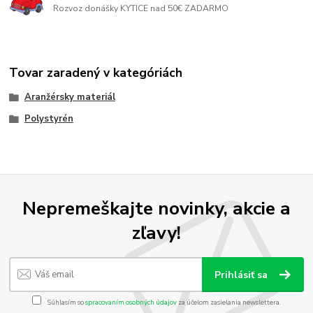
Rozvoz donášky KYTICE nad 50€ ZADARMO
Tovar zaradený v kategóriách
Aranžérsky materiál
Polystyrén
Nepremeškajte novinky, akcie a
zľavy!
Prihlásiť sa
Súhlasím so
spracovaním osobných údajov
za účelom zasielania newslettera.