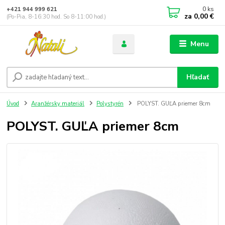
0
ks
+421 944 999 621
za
0,00 €
(Po-Pia, 8-16:30 hod. So 8-11:00 hod.)
Menu
Hľadať
Úvod
Aranžérsky materiál
Polystyrén
POLYST. GUĽA priemer 8cm
POLYST. GUĽA priemer 8cm