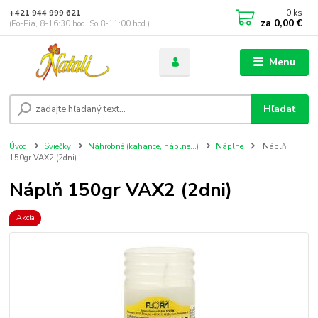
0
ks
+421 944 999 621
za
0,00 €
(Po-Pia, 8-16:30 hod. So 8-11:00 hod.)
Menu
Hľadať
Úvod
Sviečky
Náhrobné (kahance, náplne...)
Náplne
Náplň
150gr VAX2 (2dni)
Náplň 150gr VAX2 (2dni)
Akcia