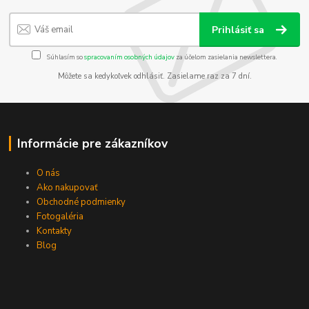
Prihlásiť sa
Súhlasím so
spracovaním osobných údajov
za účelom zasielania newslettera.
Môžete sa kedykoľvek odhlásiť. Zasielame raz za 7 dní.
Informácie pre zákazníkov
O nás
Ako nakupovať
Obchodné podmienky
Fotogaléria
Kontakty
Blog