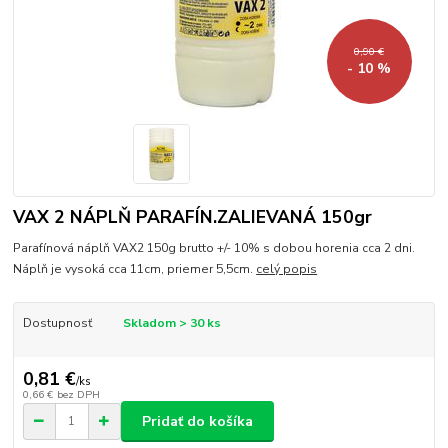
0,90 €
- 10 %
VAX 2 NÁPLŇ PARAFÍN.ZALIEVANÁ 150gr
Parafínová náplň VAX2 150g brutto +/- 10% s dobou horenia cca 2 dni.
Náplň je vysoká cca 11cm, priemer 5,5cm.
celý popis
Dostupnosť
Skladom > 30 ks
0,81 €
/
ks
0,66 €
bez DPH
Pridať do košíka