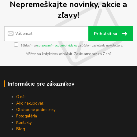
Nepremeškajte novinky, akcie a
zľavy!
Prihlásiť sa
Súhlasím so
spracovaním osobných údajov
za účelom zasielania newslettera.
Môžete sa kedykoľvek odhlásiť. Zasielame raz za 7 dní.
Informácie pre zákazníkov
O nás
Ako nakupovať
Obchodné podmienky
Fotogaléria
Kontakty
Blog