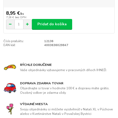
8,95 €
/
ks
7,28 €
bez DPH
Pridať do košíka
Číslo produktu:
12136
EAN kód:
4003636029847
RÝCHLE DORUČENIE
Vaše objednávky vybavujeme v pracovných dňoch IHNEĎ.
DOPRAVA ZDARMA TOVAR
Objednajte si tovar v hodnote 100 € a dopravu máte grátis.
Osobný odber je zdarma vždy.
VÝDAJNÉ MIESTA
Svoju objednávku si môžete vyzdvihnúť v Natali XL v Púchove
alebo v Kvetinárstve Natali v Považskej Bystrici