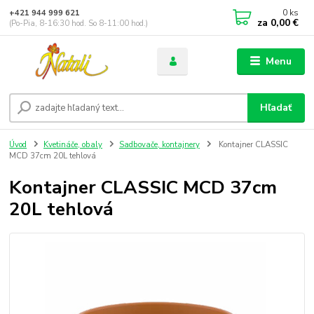
0
ks
+421 944 999 621
za
0,00 €
(Po-Pia, 8-16:30 hod. So 8-11:00 hod.)
Menu
Hľadať
Úvod
Kvetináče, obaly
Sadbovače, kontajnery
Kontajner CLASSIC
MCD 37cm 20L tehlová
Kontajner CLASSIC MCD 37cm
20L tehlová