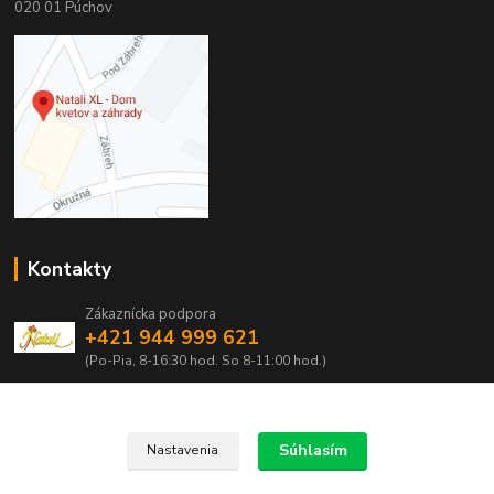
020 01 Púchov
Kontakty
Zákaznícka podpora
+421 944 999 621
(Po-Pia, 8-16:30 hod. So 8-11:00 hod.)
obchod@natali.sk
Súhlasím
Nastavenia