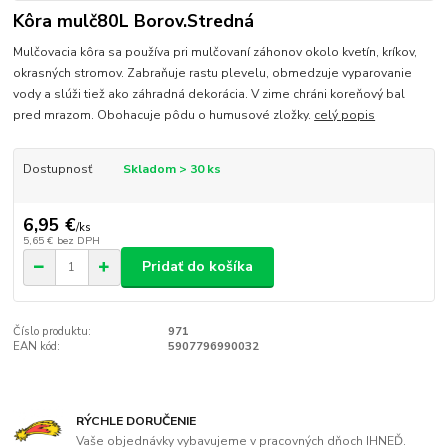
Kôra mulč80L Borov.Stredná
Mulčovacia kôra sa používa pri mulčovaní záhonov okolo kvetín, kríkov,
okrasných stromov. Zabraňuje rastu plevelu, obmedzuje vyparovanie
vody a slúži tiež ako záhradná dekorácia. V zime chráni koreňový bal
pred mrazom. Obohacuje pôdu o humusové zložky.
celý popis
Dostupnosť
Skladom > 30 ks
6,95 €
/
ks
5,65 €
bez DPH
Pridať do košíka
Číslo produktu:
971
EAN kód:
5907796990032
RÝCHLE DORUČENIE
Vaše objednávky vybavujeme v pracovných dňoch IHNEĎ.