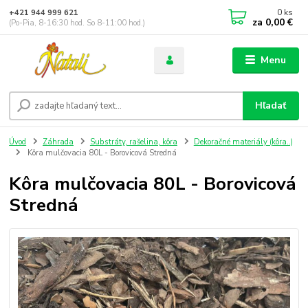
0
ks
+421 944 999 621
za
0,00 €
(Po-Pia, 8-16:30 hod. So 8-11:00 hod.)
Menu
Hľadať
Úvod
Záhrada
Substráty, rašelina, kôra
Dekoračné materiály (kôra..)
Kôra mulčovacia 80L - Borovicová Stredná
Kôra mulčovacia 80L - Borovicová
Stredná