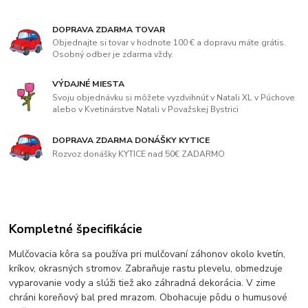
DOPRAVA ZDARMA TOVAR
Objednajte si tovar v hodnote 100 € a dopravu máte grátis.
Osobný odber je zdarma vždy.
VÝDAJNÉ MIESTA
Svoju objednávku si môžete vyzdvihnúť v Natali XL v Púchove
alebo v Kvetinárstve Natali v Považskej Bystrici
DOPRAVA ZDARMA DONÁŠKY KYTICE
Rozvoz donášky KYTICE nad 50€ ZADARMO
Kompletné špecifikácie
Mulčovacia kôra sa používa pri mulčovaní záhonov okolo kvetín,
kríkov, okrasných stromov. Zabraňuje rastu plevelu, obmedzuje
vyparovanie vody a slúži tiež ako záhradná dekorácia. V zime
chráni koreňový bal pred mrazom. Obohacuje pôdu o humusové