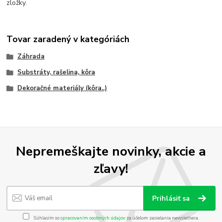
zložky.
Tovar zaradený v kategóriách
Záhrada
Substráty, rašelina, kôra
Dekoračné materiály (kôra..)
Nepremeškajte novinky, akcie a
zľavy!
Prihlásiť sa
Súhlasím so
spracovaním osobných údajov
za účelom zasielania newslettera.