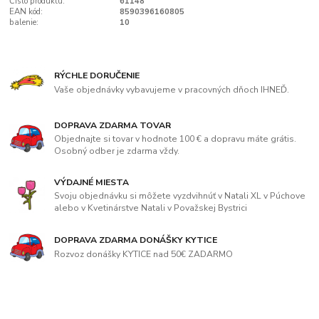
Číslo produktu:
61148
EAN kód:
8590396160805
balenie:
10
RÝCHLE DORUČENIE
Vaše objednávky vybavujeme v pracovných dňoch IHNEĎ.
DOPRAVA ZDARMA TOVAR
Objednajte si tovar v hodnote 100 € a dopravu máte grátis.
Osobný odber je zdarma vždy.
VÝDAJNÉ MIESTA
Svoju objednávku si môžete vyzdvihnúť v Natali XL v Púchove
alebo v Kvetinárstve Natali v Považskej Bystrici
DOPRAVA ZDARMA DONÁŠKY KYTICE
Rozvoz donášky KYTICE nad 50€ ZADARMO