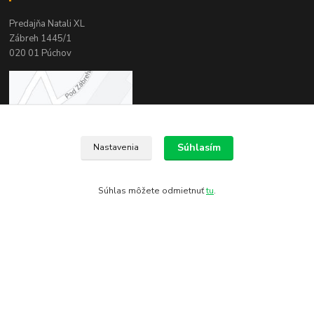
Predajňa Natali XL
Zábreh 1445/1
020 01 Púchov
Súhlasím
Nastavenia
Súhlas môžete odmietnuť
tu
.
Kontakty
Zákaznícka podpora
+421 944 999 621
(Po-Pia, 8-16:30 hod. So 8-11:00 hod.)
obchod@natali.sk