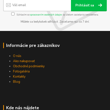
Prihlásiť sa
Súhlasím so
spracovaním osobných údajov
za účelom zasielania newslettera.
Môžete sa kedykoľvek odhlásiť. Zasielame raz za 7 dní.
Informácie pre zákazníkov
O nás
Ako nakupovať
Obchodné podmienky
Fotogaléria
Kontakty
Blog
Kde nás nájdete