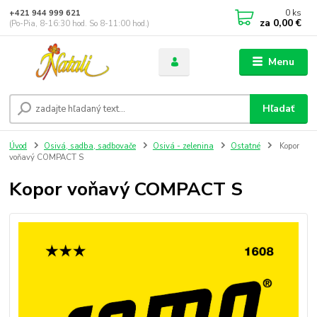
0
ks
+421 944 999 621
za
0,00 €
(Po-Pia, 8-16:30 hod. So 8-11:00 hod.)
Menu
Hľadať
Úvod
Osivá, sadba, sadbovače
Osivá - zelenina
Ostatné
Kopor
voňavý COMPACT S
Kopor voňavý COMPACT S