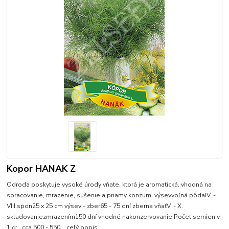
Kopor HANAK Z
Odroda poskytuje vysoké úrody vňate, ktorá je aromatická, vhodná na
spracovanie, mrazenie, sušenie a priamy konzum. výsevvoľná pôdaIV. -
VIII.spon25 x 25 cm výsev - zber65 - 75 dní zberna vňaťV. - X.
skladovaniezmrazením150 dní vhodné nakonzervovanie Počet semien v
1 g: cca 500 - 550...
celý popis