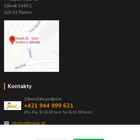
Zábreh 1445/1
020 01 Púchov
Kontakty
Zákaznícka podpora
+421 944 999 621
(Po-Pia, 8-16:30 hod. So 8-11:00 hod.)
obchod@natali.sk