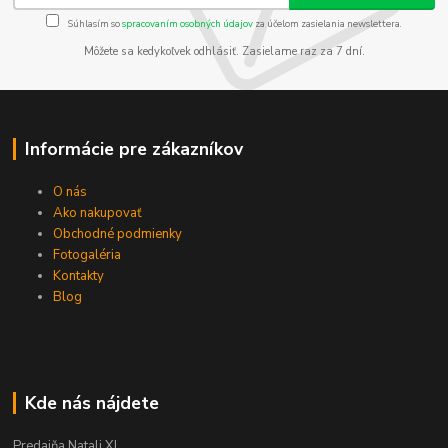
Súhlasím so
spracovaním osobných údajov
za účelom zasielania newslettera.
Môžete sa kedykoľvek odhlásiť. Zasielame raz za 7 dní.
Informácie pre zákazníkov
O nás
Ako nakupovať
Obchodné podmienky
Fotogaléria
Kontakty
Blog
Kde nás nájdete
Predajňa Natali XL