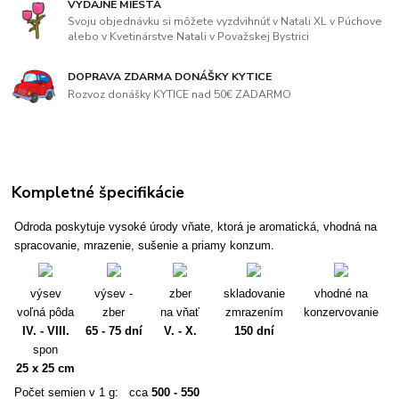
VÝDAJNÉ MIESTA
Svoju objednávku si môžete vyzdvihnúť v Natali XL v Púchove
alebo v Kvetinárstve Natali v Považskej Bystrici
DOPRAVA ZDARMA DONÁŠKY KYTICE
Rozvoz donášky KYTICE nad 50€ ZADARMO
Kompletné špecifikácie
Odroda poskytuje vysoké úrody vňate, ktorá je aromatická, vhodná na
spracovanie, mrazenie, sušenie a priamy konzum.
výsev
výsev -
zber
skladovanie
vhodné na
voľná pôda
zber
na vňať
zmrazením
konzervovanie
IV. - VIII.
65 - 75 dní
V. - X.
150 dní
spon
25 x 25 cm
Počet semien v 1 g: cca
500 - 550