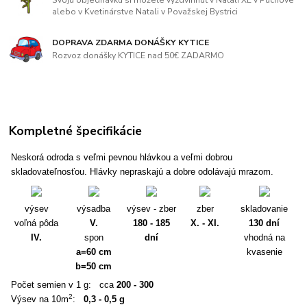
alebo v Kvetinárstve Natali v Považskej Bystrici
DOPRAVA ZDARMA DONÁŠKY KYTICE
Rozvoz donášky KYTICE nad 50€ ZADARMO
Kompletné špecifikácie
Neskorá odroda s veľmi pevnou hlávkou a veľmi dobrou
skladovateľnosťou. Hlávky nepraskajú a dobre odolávajú mrazom.
výsev
výsadba
výsev - zber
zber
skladovanie
voľná pôda
V.
180 - 185
X. - XI.
130 dní
IV.
spon
dní
vhodná na
a=60 cm
kvasenie
b=50 cm
Počet semien v 1 g: cca
200 - 300
2
Výsev na 10m
:
0,3 - 0,5 g