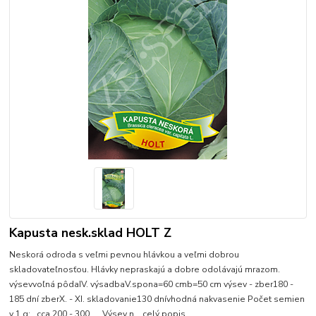
Kapusta nesk.sklad HOLT Z
Neskorá odroda s veľmi pevnou hlávkou a veľmi dobrou
skladovateľnosťou. Hlávky nepraskajú a dobre odolávajú mrazom.
výsevvoľná pôdaIV. výsadbaV.spona=60 cmb=50 cm výsev - zber180 -
185 dní zberX. - XI. skladovanie130 dnívhodná nakvasenie Počet semien
v 1 g: cca 200 - 300 Výsev n...
celý popis