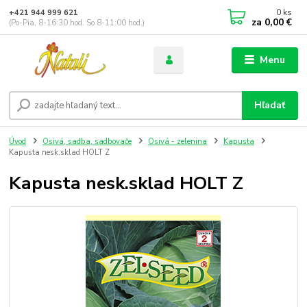
0
ks
+421 944 999 621
za
0,00 €
(Po-Pia, 8-16:30 hod. So 8-11:00 hod.)
Menu
Hľadať
Úvod
Osivá, sadba, sadbovače
Osivá - zelenina
Kapusta
Kapusta nesk.sklad HOLT Z
Kapusta nesk.sklad HOLT Z