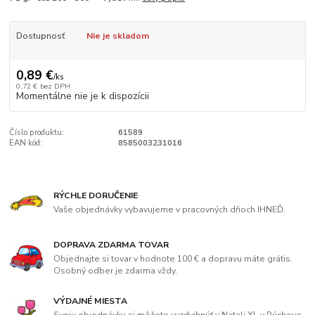
Dostupnosť
Nie je skladom
0,89 €
/
ks
0,72 €
bez DPH
Momentálne nie je k dispozícii
Číslo produktu:
61589
EAN kód:
8585003231016
RÝCHLE DORUČENIE
Vaše objednávky vybavujeme v pracovných dňoch IHNEĎ.
DOPRAVA ZDARMA TOVAR
Objednajte si tovar v hodnote 100 € a dopravu máte grátis.
Osobný odber je zdarma vždy.
VÝDAJNÉ MIESTA
Svoju objednávku si môžete vyzdvihnúť v Natali XL v Púchove