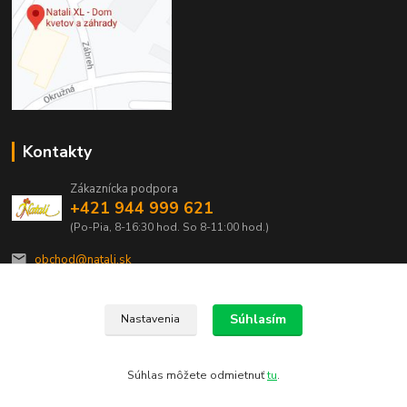
Kontakty
Zákaznícka podpora
+421 944 999 621
(Po-Pia, 8-16:30 hod. So 8-11:00 hod.)
obchod@natali.sk
Súhlasím
Nastavenia
Súhlas môžete odmietnuť
tu
.
Vytvorené na
Eshop-rychlo.sk