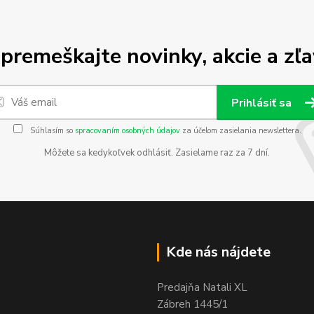
premeškajte novinky, akcie a zľa
Prihlásiť sa
Súhlasím so
spracovaním osobných údajov
za účelom zasielania newslettera.
Môžete sa kedykoľvek odhlásiť. Zasielame raz za 7 dní.
Kde nás nájdete
Predajňa Natali XL
Zábreh 1445/1