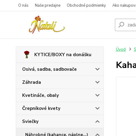
O nás
Naše predajne
Obchodné podmienky
Ako nakupov
Úvod
S
KYTICE/BOXY na donášku
Kaha
Osivá, sadba, sadbovače
Záhrada
Kvetináče, obaly
Črepníkové kvety
Sviečky
Náhrobné (kahance, náplne...)