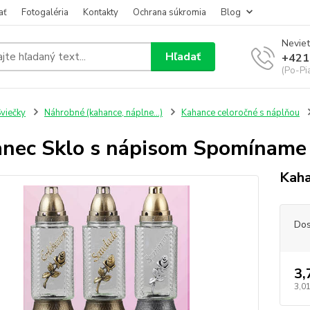
ať
Fotogaléria
Kontakty
Ochrana súkromia
Blog
Neviet
Hľadať
+421
(Po-Pi
viečky
Náhrobné (kahance, náplne...)
Kahance celoročné s náplňou
nec Sklo s nápisom Spomíname
Kah
Dos
3,
3,01