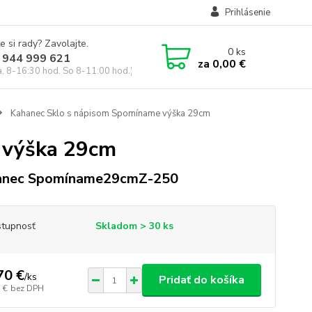
Prihlásenie
e si rady? Zavolajte.
0
ks
 944 999 621
za
0,00 €
a, 8-16:30 hod. So 8-11:00 hod.)
Kahanec Sklo s nápisom Spomíname výška 29cm
 výška 29cm
anec Spomíname29cmZ-250
tupnosť
Skladom > 30 ks
70 €
/
ks
Pridať do košíka
 €
bez DPH