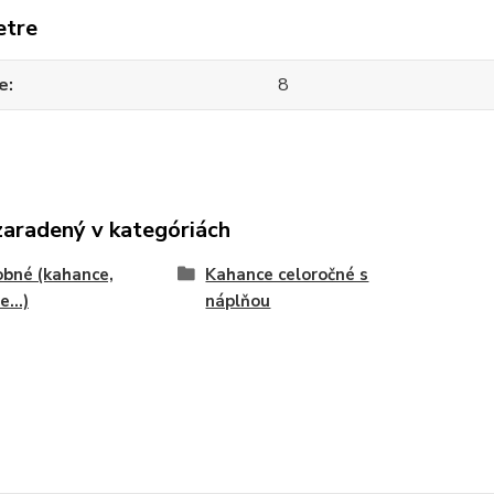
etre
e
8
zaradený v kategóriách
bné (kahance,
Kahance celoročné s
...)
náplňou