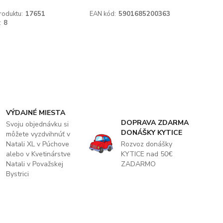
roduktu:
17651
EAN kód:
5901685200363
:
8
VÝDAJNÉ MIESTA
DOPRAVA ZDARMA
Svoju objednávku si
DONÁŠKY KYTICE
môžete vyzdvihnúť v
Natali XL v Púchove
Rozvoz donášky
alebo v Kvetinárstve
KYTICE nad 50€
Natali v Považskej
ZADARMO
Bystrici