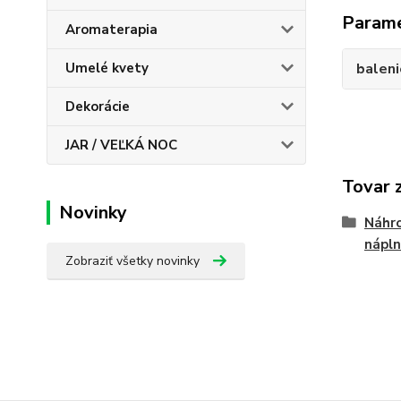
Param
Aromaterapia
baleni
Umelé kvety
Dekorácie
JAR / VEĽKÁ NOC
Tovar 
Novinky
Náhro
náplne
Zobraziť všetky novinky