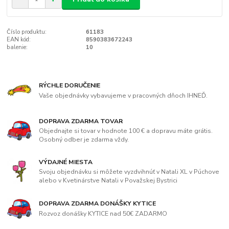
Číslo produktu:
61183
EAN kód:
8590383672243
balenie:
10
RÝCHLE DORUČENIE
Vaše objednávky vybavujeme v pracovných dňoch IHNEĎ.
DOPRAVA ZDARMA TOVAR
Objednajte si tovar v hodnote 100 € a dopravu máte grátis.
Osobný odber je zdarma vždy.
VÝDAJNÉ MIESTA
Svoju objednávku si môžete vyzdvihnúť v Natali XL v Púchove
alebo v Kvetinárstve Natali v Považskej Bystrici
DOPRAVA ZDARMA DONÁŠKY KYTICE
Rozvoz donášky KYTICE nad 50€ ZADARMO