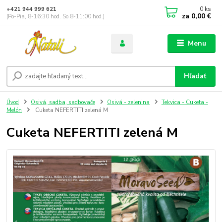
0
ks
+421 944 999 621
za
0,00 €
(Po-Pia, 8-16:30 hod. So 8-11:00 hod.)
Menu
Hľadať
Úvod
Osivá, sadba, sadbovače
Osivá - zelenina
Tekvica - Cuketa -
Melón
Cuketa NEFERTITI zelená M
Cuketa NEFERTITI zelená M