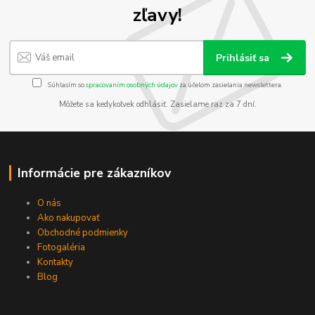
zľavy!
Prihlásiť sa
Súhlasím so
spracovaním osobných údajov
za účelom zasielania newslettera.
Môžete sa kedykoľvek odhlásiť. Zasielame raz za 7 dní.
Informácie pre zákazníkov
O nás
Ako nakupovať
Obchodné podmienky
Fotogaléria
Kontakty
Blog