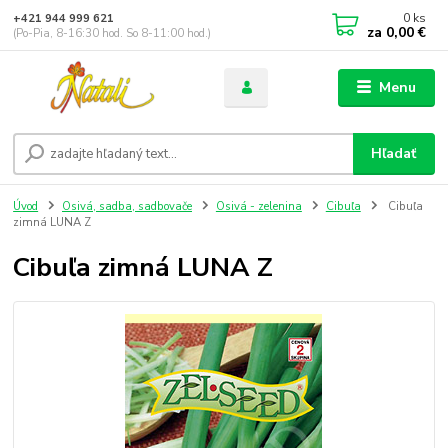
0
ks
+421 944 999 621
za
0,00 €
(Po-Pia, 8-16:30 hod. So 8-11:00 hod.)
Menu
Hľadať
Úvod
Osivá, sadba, sadbovače
Osivá - zelenina
Cibuľa
Cibuľa
zimná LUNA Z
Cibuľa zimná LUNA Z