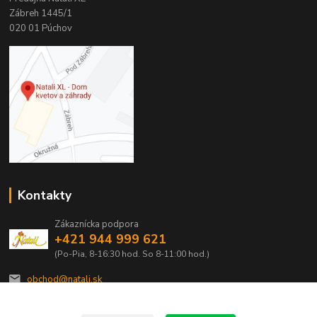
Zábreh 1445/1
020 01 Púchov
Kontakty
Zákaznícka podpora
+421 944 999 621
(Po-Pia, 8-16:30 hod. So 8-11:00 hod.)
obchod@natali.sk