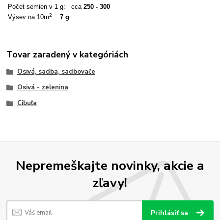
Počet semien v 1 g: cca
250 - 300
2
Výsev na 10m
:
7 g
Tovar zaradený v kategóriách
Osivá, sadba, sadbovače
Osivá - zelenina
Cibuľa
Nepremeškajte novinky, akcie a
zľavy!
Prihlásiť sa