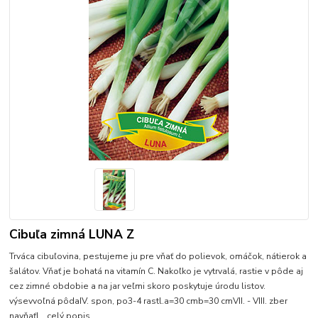
Cibuľa zimná LUNA Z
Trváca cibuľovina, pestujeme ju pre vňať do polievok, omáčok, nátierok a
šalátov. Vňať je bohatá na vitamín C. Nakoľko je vytrvalá, rastie v pôde aj
cez zimné obdobie a na jar veľmi skoro poskytuje úrodu listov.
výsevvoľná pôdaIV. spon, po3-4 rastl.a=30 cmb=30 cmVII. - VIII. zber
navňaťI...
celý popis