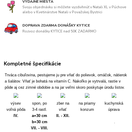
VÝDAJNÉ MIESTA
Svoju objednávku si môžete vyzdvihnúť v Natali XL v Púchove
alebo v Kvetinárstve Natali v Považskej Bystrici
DOPRAVA ZDARMA DONÁŠKY KYTICE
Rozvoz donášky KYTICE nad 50€ ZADARMO
Kompletné špecifikácie
Trváca cibuľovina, pestujeme ju pre vňať do polievok, omáčok, nátierok
a šalátov. Vňať je bohatá na vitamín C. Nakoľko je vytrvalá, rastie v
pôde aj cez zimné obdobie a na jar veľmi skoro poskytuje úrodu listov.
výsev
spon, po
zber na
na priamy
kuchynská
voľná pôda
3-4 rastl.
vňať
konzum
úprava
IV.
a=30 cm
II. - XII.
b=30 cm
.
VII. - VIII.