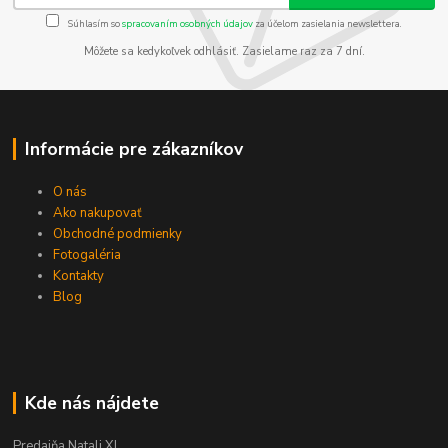
Súhlasím so
spracovaním osobných údajov
za účelom zasielania newslettera.
Môžete sa kedykoľvek odhlásiť. Zasielame raz za 7 dní.
Informácie pre zákazníkov
O nás
Ako nakupovať
Obchodné podmienky
Fotogaléria
Kontakty
Blog
Kde nás nájdete
Predajňa Natali XL